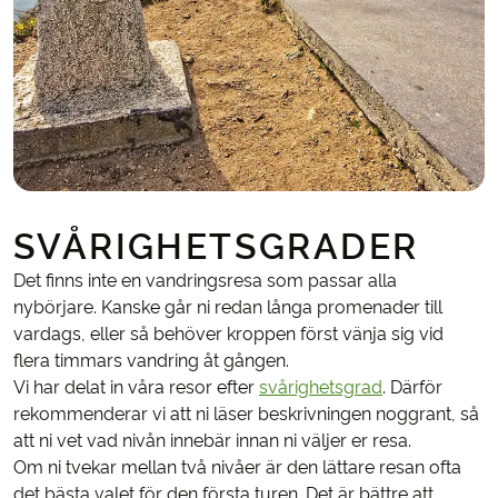
SVÅRIGHETSGRADER
Det finns inte en vandringsresa som passar alla
nybörjare. Kanske går ni redan långa promenader till
vardags, eller så behöver kroppen först vänja sig vid
flera timmars vandring åt gången.
Vi har delat in våra resor efter
svårighetsgrad
. Därför
rekommenderar vi att ni läser beskrivningen noggrant, så
att ni vet vad nivån innebär innan ni väljer er resa.
Om ni tvekar mellan två nivåer är den lättare resan ofta
det bästa valet för den första turen. Det är bättre att