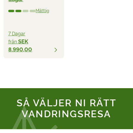
Måttlig
7 Dagar
SEK
från
8.990,00
SÅ VÄLJER NI RÄTT
VANDRINGSRESA