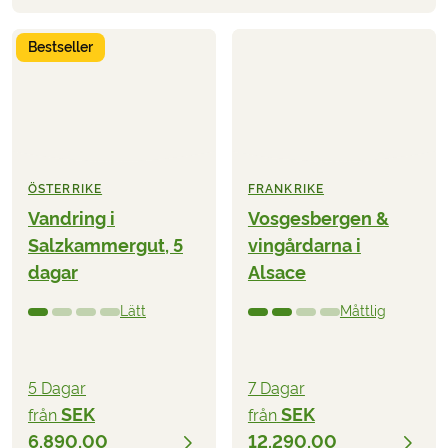
Bestseller
ÖSTERRIKE
FRANKRIKE
Vandring i
Vosgesbergen &
Salzkammergut, 5
vingårdarna i
dagar
Alsace
Lätt
Måttlig
5 Dagar
7 Dagar
SEK
SEK
från
från
6.890,00
12.290,00