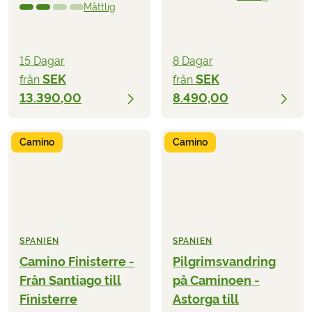
Måttlig
15 Dagar
8 Dagar
SEK
SEK
från
från
13.390,00
8.490,00
Camino
Camino
SPANIEN
SPANIEN
Camino Finisterre -
Pilgrimsvandring
Från Santiago till
på Caminoen -
Finisterre
Astorga till