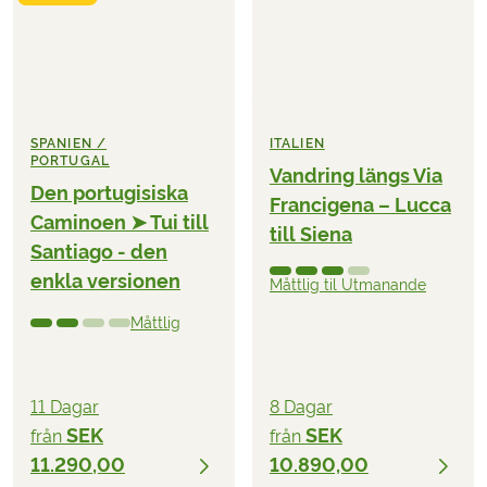
SPANIEN /
ITALIEN
PORTUGAL
Vandring längs Via
Den portugisiska
Francigena – Lucca
Caminoen ➤ Tui till
till Siena
Santiago - den
enkla versionen
Måttlig til Utmanande
Måttlig
11 Dagar
8 Dagar
SEK
SEK
från
från
11.290,00
10.890,00