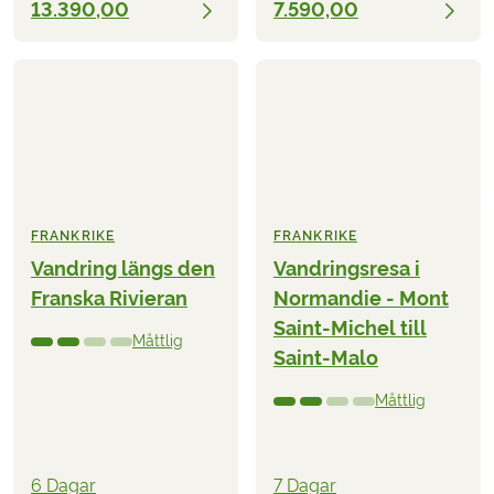
13.390,00
7.590,00
FRANKRIKE
FRANKRIKE
Vandring längs den
Vandringsresa i
Franska Rivieran
Normandie - Mont
Saint-Michel till
Måttlig
Saint-Malo
Måttlig
6 Dagar
7 Dagar