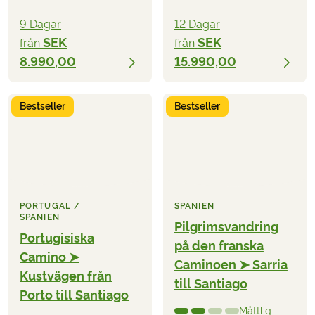
9 Dagar
12 Dagar
SEK
SEK
från
från
8.990,00
15.990,00
Bestseller
Bestseller
PORTUGAL /
SPANIEN
SPANIEN
Pilgrimsvandring
Portugisiska
på den franska
Camino ➤
Caminoen ➤ Sarria
Kustvägen från
till Santiago
Porto till Santiago
Måttlig