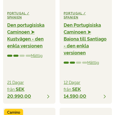
PORTUGAL /
PORTUGAL /
SPANIEN
SPANIEN
Den portugisiska
Den Portugisiska
Caminoen ➤
Caminoen ➤
Kustvägen - den
Baiona till Santiago
enkla versionen
- den enkla
versionen
Måttlig
Måttlig
21 Dagar
12 Dagar
SEK
SEK
från
från
20.990,00
14.590,00
Camino