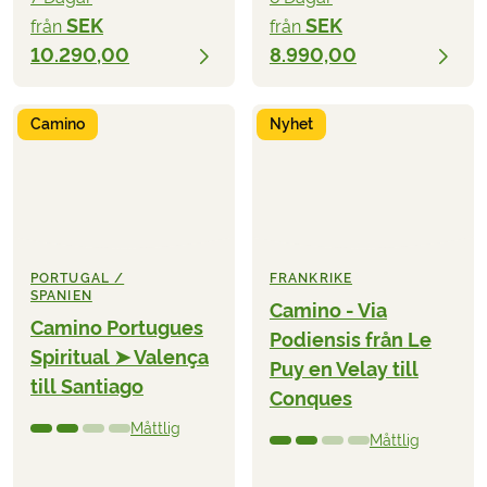
SEK
SEK
från
från
10.290,00
8.990,00
Camino
Nyhet
PORTUGAL /
FRANKRIKE
SPANIEN
Camino - Via
Camino Portugues
Podiensis från Le
Spiritual ➤ Valença
Puy en Velay till
till Santiago
Conques
Måttlig
Måttlig