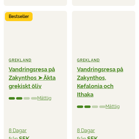
Bestseller
GREKLAND
GREKLAND
Vandringsresa på
Vandringsresa på
Zakynthos ➤ Äkta
Zakynthos,
grekiskt öliv
Kefalonia och
Ithaka
Måttlig
Måttlig
8 Dagar
8 Dagar
SEK
SEK
från
från