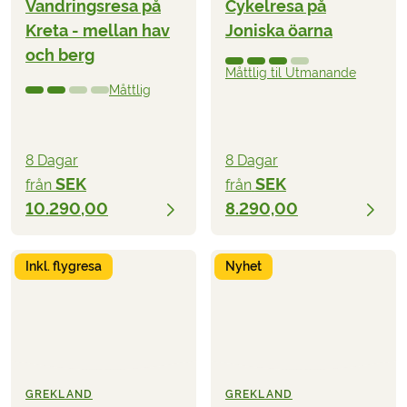
Vandringsresa på
Cykelresa på
Kreta - mellan hav
Joniska öarna
och berg
Måttlig til Utmanande
Måttlig
8 Dagar
8 Dagar
SEK
SEK
från
från
10.290,00
8.290,00
Inkl. flygresa
Nyhet
GREKLAND
GREKLAND