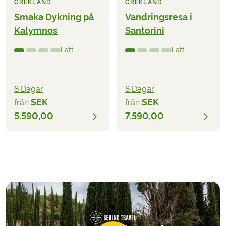
GREKLAND
GREKLAND
Smaka Dykning på
Vandringsresa i
Kalymnos
Santorini
Lätt
Lätt
8 Dagar
8 Dagar
SEK
SEK
från
från
5.590,00
7.590,00