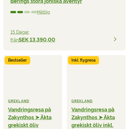
Berings stora joniska äventyr
Måttlig
15 Dagar
SEK 13.390,00
från
Bestseller
Inkl. flygresa
GREKLAND
GREKLAND
Vandringsresa på
Vandringsresa på
Zakynthos ➤ Äkta
Zakynthos ➤ Äkta
grekiskt öliv
grekiskt öliv inkl.