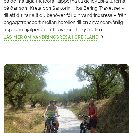
på de mäktiga Meteora-klipporna till de idylliska turerna
på öar som Kreta och Santorini. Hos Bering Travel ser vi
till att du har allt du behöver för din vandringsresa – från
bagagetransport mellan hotellen till en användarvänlig
app som hjälper dig att navigera längs rutten.
LÄS MER OM VANDRINGSRESA I GREKLAND