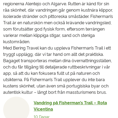
regionerna Alentejo och Algarve. Rutten är känd för sin
råa skönhet, där vandringen går genom kustnära klippor,
isolerade stränder och pittoreska småstäder. Fisherman’s
Trail är en naturskön men också krävande vandringsled,
som förutsätter god fysisk form, eftersom terrängen
varierar mellan klippiga stigar, sand och steniga
kustområden.
Med Bering Travel kan du uppleva Fisherman’s Trail i ett
tryggt upplägg, där vi tar hand om allt det praktiska.
Bagaget transporteras mellan dina övernattningsställen,
och du får tillgång till detaljerade ruttbeskrivningar i vår
app, så att du kan fokusera fullt ut på naturen och
utsikterna. På Fisherman’s Trail upplever du inte bara
kustens skönhet, utan även små portugisiska byar och
autentisk kultur – långt bort från massturismens brus.
Vandring på Fisherman’s Trail – Rota
Vicentina
10 Dagar