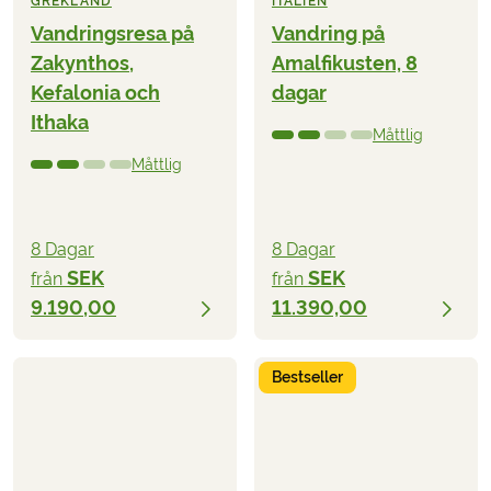
GREKLAND
ITALIEN
Vandringsresa på
Vandring på
Zakynthos,
Amalfikusten, 8
Kefalonia och
dagar
Ithaka
Måttlig
Måttlig
8 Dagar
8 Dagar
SEK
SEK
från
från
9.190,00
11.390,00
Bestseller