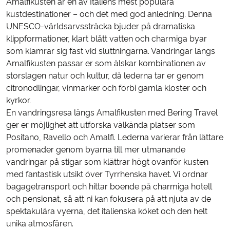
Amalfikusten är en av Italiens mest populära
kustdestinationer – och det med god anledning. Denna
UNESCO-världsarvssträcka bjuder på dramatiska
klippformationer, klart blått vatten och charmiga byar
som klamrar sig fast vid sluttningarna. Vandringar längs
Amalfikusten passar er som älskar kombinationen av
storslagen natur och kultur, då lederna tar er genom
citronodlingar, vinmarker och förbi gamla kloster och
kyrkor.
En vandringsresa längs Amalfikusten med Bering Travel
ger er möjlighet att utforska välkända platser som
Positano, Ravello och Amalfi. Lederna varierar från lättare
promenader genom byarna till mer utmanande
vandringar på stigar som klättrar högt ovanför kusten
med fantastisk utsikt över Tyrrhenska havet. Vi ordnar
bagagetransport och hittar boende på charmiga hotell
och pensionat, så att ni kan fokusera på att njuta av de
spektakulära vyerna, det italienska köket och den helt
unika atmosfären.