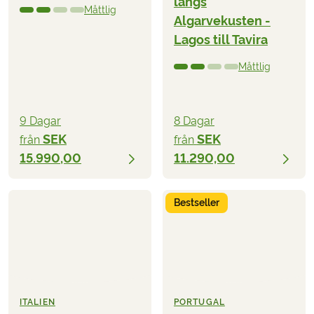
längs
Måttlig
Algarvekusten -
Lagos till Tavira
Måttlig
9 Dagar
8 Dagar
SEK
SEK
från
från
15.990,00
11.290,00
Bestseller
ITALIEN
PORTUGAL