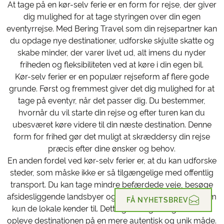
At tage på en kør-selv ferie er en form for rejse, der giver
dig mulighed for at tage styringen over din egen
eventyrrejse. Med Bering Travel som din rejsepartner kan
du opdage nye destinationer, udforske skjulte skatte og
skabe minder, der varer livet ud, alt imens du nyder
friheden og fleksibiliteten ved at køre i din egen bil.
Kør-selv ferier er en populær rejseform af flere gode
grunde. Først og fremmest giver det dig mulighed for at
tage på eventyr, når det passer dig. Du bestemmer,
hvornår du vil starte din rejse og efter turen kan du
ubesværet køre videre til din næste destination. Denne
form for frihed gør det muligt at skræddersy din rejse
præcis efter dine ønsker og behov.
En anden fordel ved kør-selv ferier er, at du kan udforske
steder, som måske ikke er så tilgængelige med offentlig
transport. Du kan tage mindre befærdede veje, besøge
afsidesliggende landsbyer og opdage skjulte perler, som
FÅ NYHETSBREV
kun de lokale kender til. Dette giver dig mulighed for at
opleve destinationen på en mere autentisk og unik måde.