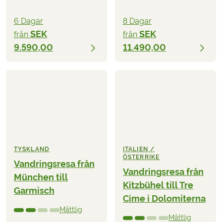
6 Dagar
8 Dagar
SEK
SEK
från
från
9.590,00
11.490,00
TYSKLAND
ITALIEN /
ÖSTERRIKE
Vandringsresa från
Vandringsresa från
München till
Kitzbühel till Tre
Garmisch
Cime i Dolomiterna
Måttlig
Måttlig