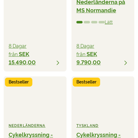
Nederländerna på
MS Normandie
Lätt
8 Dagar
8 Dagar
SEK
SEK
från
från
15.490,00
9.790,00
Bestseller
Bestseller
NEDERLÄNDERNA
TYSKLAND
Cykelkryssning -
Cykelkryssning -