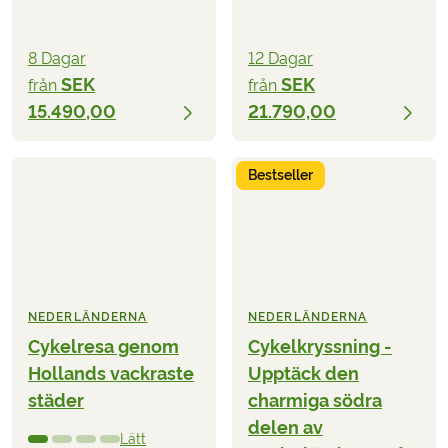
8 Dagar
12 Dagar
SEK
SEK
från
från
15.490,00
21.790,00
Bestseller
NEDERLÄNDERNA
NEDERLÄNDERNA
Cykelresa genom
Cykelkryssning -
Hollands vackraste
Upptäck den
städer
charmiga södra
delen av
Lätt