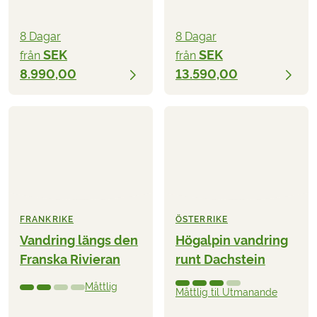
8 Dagar
8 Dagar
SEK
SEK
från
från
8.990,00
13.590,00
FRANKRIKE
ÖSTERRIKE
Vandring längs den
Högalpin vandring
Franska Rivieran
runt Dachstein
Måttlig
Måttlig til Utmanande