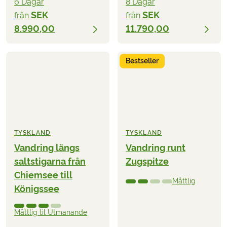
6 Dagar
8 Dagar
SEK
SEK
från
från
8.990,00
11.790,00
Bestseller
TYSKLAND
TYSKLAND
Vandring längs
Vandring runt
saltstigarna från
Zugspitze
Chiemsee till
Måttlig
Königssee
Måttlig til Utmanande