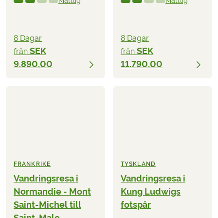
Måttlig
Måttlig
8 Dagar
8 Dagar
SEK
SEK
från
från
9.890,00
11.790,00
FRANKRIKE
TYSKLAND
Vandringsresa i
Vandringsresa i
Normandie - Mont
Kung Ludwigs
Saint-Michel till
fotspår
Saint-Malo