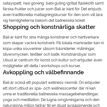
satayspett, nasi goreng, babi guling (grillat fläskkött) samt
färska frukter och juicer som Bali är känt för. Det erbjuds
även traditionella matlagningskurser för den som vill lära
sig hemligheterna bakom det balinesiska köket.
Shopping och konstnärliga skatter
Bali är känt för sina många konstnärer och hantverkare
som skapar vackra konstverk. På lokala marknader kan ni
köpa unika souvenirer såsom träsniderier, målningar,
silversmycken, textilier och batik. Konstnärsbyar som
Ubud är centrum för konst och kultur och erbjuder även
möjligheter att delta i workshops och kurser.
Avkoppling och välbefinnande
Bali är också ett populärt wellness-resmål. Ön erbjuder
ett stort utbud av spa- och wellnesscenter där ni kan
unna er traditionella balinesiska massagebehandlingar,
yoga och meditation. De lugna omgivningarna och den
natursköna miljön bidrar till en djupt avslappnande och