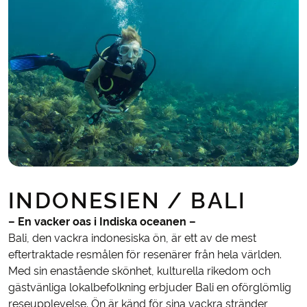
INDONESIEN / BALI
– En vacker oas i Indiska oceanen –
Bali, den vackra indonesiska ön, är ett av de mest
eftertraktade resmålen för resenärer från hela världen.
Med sin enastående skönhet, kulturella rikedom och
gästvänliga lokalbefolkning erbjuder Bali en oförglömlig
reseupplevelse. Ön är känd för sina vackra stränder,