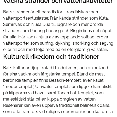
Vackra stränder och vattenaktiviteter
Balis stränder är ett paradis för strandälskare och
vattensportsentusiaster. Från kända stränder som Kuta,
Seminyak och Nusa Dua till lugnare och mer orörda
stränder som Padang Padang och Bingin finns det något
för alla. Här kan ni njuta av avkopplande solbad, prova
vattensporter som surfing, dykning, snorkling och segling
eller till och med följa med på en oförglömlig valsafari.
Kulturell rikedom och traditioner
Balis kultur är djupt rotad i hinduismen, och ön är känd
för sina vackra och färgstarka tempel. Bland de mest
berömda templen finns Besakih-templet, även kallat
”modertemplet”, Uluwatu-templet som ligger dramatiskt
på klipporna vid havet samt Tanah Lot-templet, som
majestätiskt står på en klippa omgiven av vatten.
Resenärer kan även uppleva traditionell balinesisk dans,
som ofta framförs vid religiösa ceremonier och kulturella