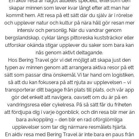
En aktiv resa är något alldeles speciellt, eftersom den
skapar minnen som lever kvar långt efter att man har
kommit hem. Att resa på ett sätt där du själv är i rörelse
och upplever natur och kultur på nära håll gör resan mer
intensiv och personlig. När du vandrar genom
bergslandskap, cyklar längs pittoreska kuststräckor eller
utforskar okända stigar upplever du saker som bara kan
nås genom aktivt deltagande.
Hos Bering Travel gör vi det möjligt att skapa just den
typen av minnen genom att arrangera aktiva resor på ett
sätt som passar dina önskemål. Vi tar hand om logistiken,
så att du kan fokusera på att njuta av upplevelsen – vi
transporterar ditt bagage från plats till plats, och vår app
gör det enkelt att navigera, oavsett om du är på en
vandringsresa eller cykelresa. På så sätt får du friheten
att fördjupa dig i varje ögonblick, och din resa blir mer än
bara avkoppling – den blir en rad oförglömliga
upplevelser som tar dig närmare resmålets hjärta.
En aktiv resa med Bering Travel är inte bara en paus från