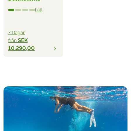
Lätt
7 Dagar
SEK
från
10.290,00