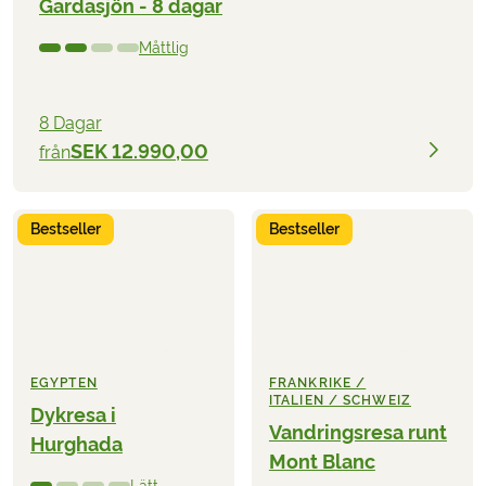
Gardasjön - 8 dagar
Måttlig
8 Dagar
SEK 12.990,00
från
Bestseller
Bestseller
EGYPTEN
FRANKRIKE /
ITALIEN / SCHWEIZ
Dykresa i
Vandringsresa runt
Hurghada
Mont Blanc
Lätt