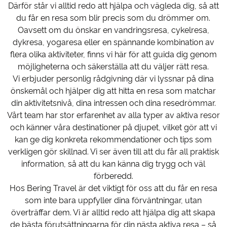
Därför står vi alltid redo att hjälpa och vägleda dig, så att
du får en resa som blir precis som du drömmer om.
Oavsett om du önskar en vandringsresa, cykelresa,
dykresa, yogaresa eller en spännande kombination av
flera olika aktiviteter, finns vi här för att guida dig genom
möjligheterna och säkerställa att du väljer rätt resa.
Vi erbjuder personlig rådgivning där vi lyssnar på dina
önskemål och hjälper dig att hitta en resa som matchar
din aktivitetsnivå, dina intressen och dina resedrömmar.
Vårt team har stor erfarenhet av alla typer av aktiva resor
och känner våra destinationer på djupet, vilket gör att vi
kan ge dig konkreta rekommendationer och tips som
verkligen gör skillnad. Vi ser även till att du får all praktisk
information, så att du kan känna dig trygg och väl
förberedd.
Hos Bering Travel är det viktigt för oss att du får en resa
som inte bara uppfyller dina förväntningar, utan
överträffar dem. Vi är alltid redo att hjälpa dig att skapa
de bästa förutsättningarna för din nästa aktiva resa – så