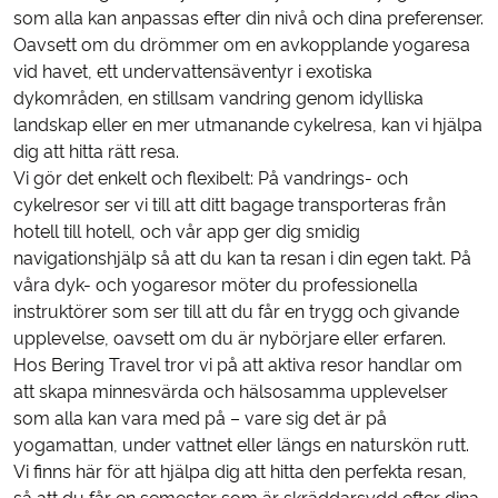
som alla kan anpassas efter din nivå och dina preferenser.
Oavsett om du drömmer om en avkopplande yogaresa
vid havet, ett undervattensäventyr i exotiska
dykområden, en stillsam vandring genom idylliska
landskap eller en mer utmanande cykelresa, kan vi hjälpa
dig att hitta rätt resa.
Vi gör det enkelt och flexibelt: På vandrings- och
cykelresor ser vi till att ditt bagage transporteras från
hotell till hotell, och vår app ger dig smidig
navigationshjälp så att du kan ta resan i din egen takt. På
våra dyk- och yogaresor möter du professionella
instruktörer som ser till att du får en trygg och givande
upplevelse, oavsett om du är nybörjare eller erfaren.
Hos Bering Travel tror vi på att aktiva resor handlar om
att skapa minnesvärda och hälsosamma upplevelser
som alla kan vara med på – vare sig det är på
yogamattan, under vattnet eller längs en naturskön rutt.
Vi finns här för att hjälpa dig att hitta den perfekta resan,