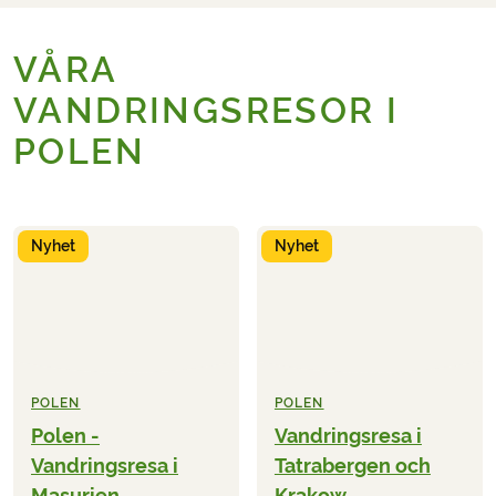
VÅRA
VANDRINGSRESOR I
POLEN
Nyhet
Nyhet
POLEN
POLEN
Polen -
Vandringsresa i
Vandringsresa i
Tatrabergen och
Masurien
Krakow