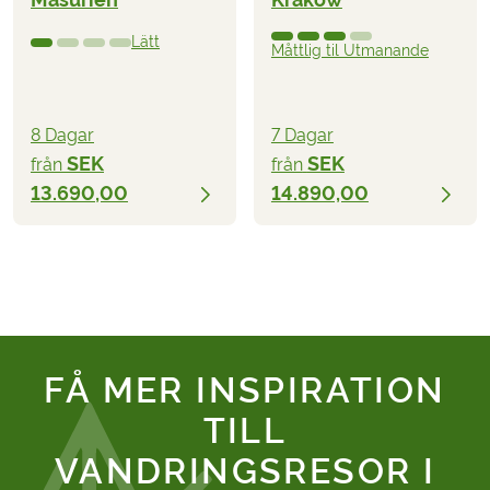
Lätt
Måttlig til Utmanande
8 Dagar
7 Dagar
SEK
SEK
från
från
13.690,00
14.890,00
FÅ MER INSPIRATION
TILL
VANDRINGSRESOR I