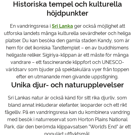
Historiska tempel och kulturella
höjdpunkter
En vandringsresa i
Sri Lanka
ger också möjlighet att
utforska landets många kulturella sevärdheter och heliga
platser. Du kan besöka den gamla staden Kandy, som är
hem för det ikoniska Tandtemplet – en av buddhismens
heligaste reliker. Sigiriya-klippan är ett måste för många
vandrare – ett fascinerande klippfort och UNESCO-
världsarv som bjuder på spektakulära vyer från toppen
efter en utmanande men givande uppstigning.
Unika djur- och naturupplevelser
Sri Lankas natur är också känd för sitt rika djurliv, som
bland annat inkluderar elefanter, leoparder och ett rikt
fågelliv. På en vandringsresa kan du kombinera vandring
med besök i naturreservat som Horton Plains National
Park, där den berömda klippavsatsen ”World’s End” är ett
populärt utflyktsmål.