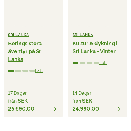
SRI LANKA
SRI LANKA
Berings stora
Kultur & dykning i
äventyr på Sri
Sri Lanka - Vinter
Lanka
Lätt
Lätt
17 Dagar
14 Dagar
SEK
SEK
från
från
25.690,00
24.990,00