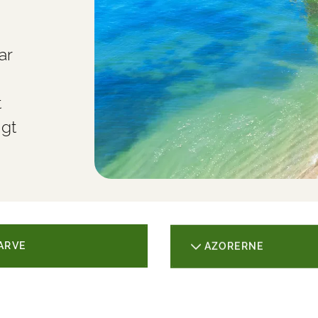
ar
t
igt
ARVE
AZORERNE