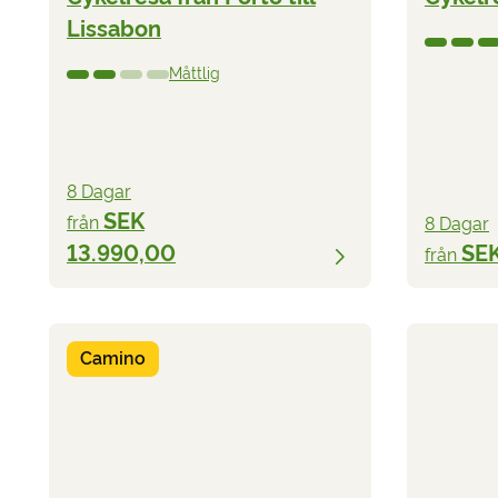
Lissabon
Måttlig
8 Dagar
SEK
från
8 Dagar
13.990,00
SEK
från
Camino