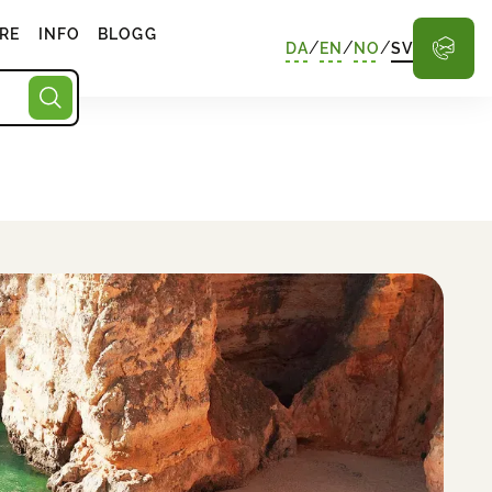
RE
INFO
BLOGG
/
/
/
DA
EN
NO
SV