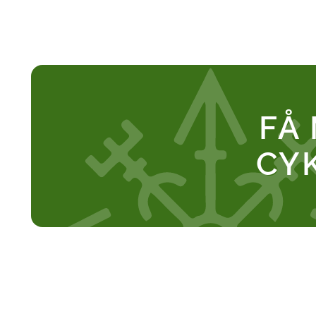
FÅ 
CY