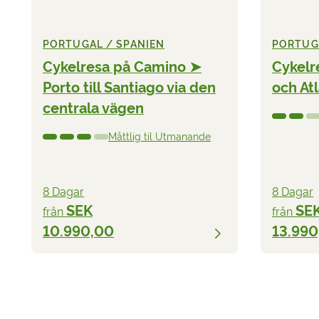
PORTUGAL / SPANIEN
PORTUG
Cykelresa på Camino ➤
Cykelr
Porto till Santiago via den
och At
centrala vägen
Måttlig til Utmanande
8 Dagar
8 Dagar
SEK
SE
från
från
10.990,00
13.990