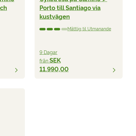
och
Porto till Santiago via
kustvägen
Måttlig til Utmanande
9 Dagar
SEK
från
11.990,00