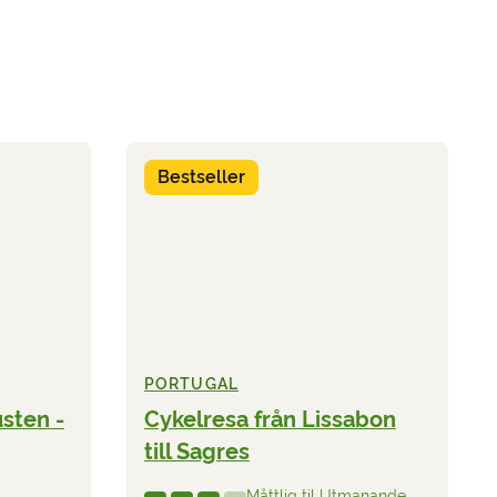
Bestseller
PORTUGAL
sten -
Cykelresa från Lissabon
till Sagres
Måttlig til Utmanande