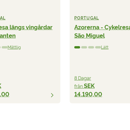
AL
PORTUGAL
esa längs vingårdar
Azorerna - Cykelres
lanten
São Miguel
Måttlig
Lätt
8 Dagar
K
SEK
från
,00
14.190,00