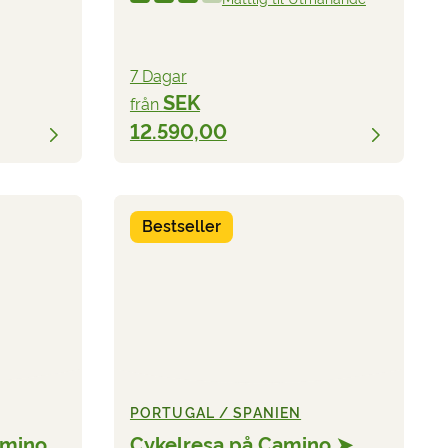
7 Dagar
SEK
från
12.590,00
Bestseller
PORTUGAL / SPANIEN
amino
Cykelresa på Camino ➤