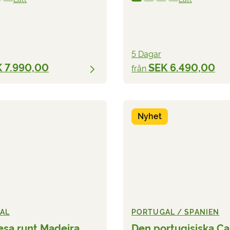
5 Dagar
 7.990,00
SEK 6.490,00
från
Nyhet
AL
PORTUGAL / SPANIEN
esa runt Madeira
Den portugisiska C