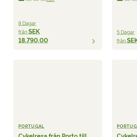
8 Dagar
SEK
från
5 Dagar
18.790,00
SEK
från
PORTUGAL
PORTUG
Cykelresa från Porto till
Cykelr