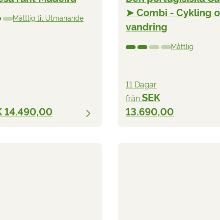
➤ Combi - Cykling 
Måttlig til Utmanande
vandring
Måttlig
11 Dagar
SEK
från
 14.490,00
13.690,00