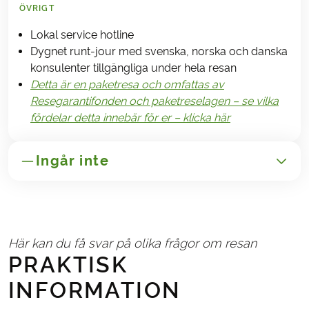
ÖVRIGT
Lokal service hotline
Dygnet runt-jour med svenska, norska och danska
konsulenter tillgängliga under hela resan
Detta är en paketresa och omfattas av
Resegarantifonden och paketreselagen – se vilka
fördelar detta innebär för er – klicka här
Ingår inte
GENERELLT
Transport till/från Porto och Santiago de
Här kan du få svar på olika frågor om resan
Compostela
PRAKTISK
Avbeställnings- och reseförsäkringar
INFORMATION
Administrationsavgift 250,-