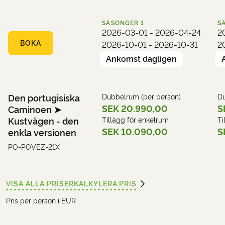
Hotell (exempel):
Casa Parada de Francos
sin prakt. Ett ögonblick fyllt av glädje,
Hotell (exempel):
Casa Antiga do Monte
lättnad och stolthet över att ha fullbordat
SÄSONGER
1
S
din Camino.
2026-03-01 - 2026-04-24
2
Hotell (exempel):
Hotel Lux Santiago
BOKA
2026-10-01 - 2026-10-31
2
Ankomst dagligen
Den portugisiska
Dubbelrum (per person)
Du
SEK 20.990,00
S
Caminoen ➤
Kustvägen - den
Tillägg för enkelrum
Ti
SEK 10.090,00
S
enkla versionen
PO-POVEZ-21X
VISA ALLA PRISER
KALKYLERA PRIS
Pris per person i EUR