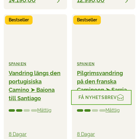
14.190,00
12.990,00
Bestseller
Bestseller
SPANIEN
SPANIEN
Vandring längs den
Pilgrimsvandring
portugisiska
på den franska
Camino ➤ Baiona
Caminoen ➤ Sarria
FÅ NYHETSBREV
till Santiago
till Santiago
Måttlig
Måttlig
SEK
från
2026
2027
BOKA
20.990,00
8 Dagar
8 Dagar