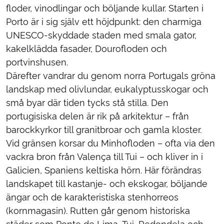
floder, vinodlingar och böljande kullar. Starten i
Porto är i sig själv ett höjdpunkt: den charmiga
UNESCO-skyddade staden med smala gator,
kakelklädda fasader, Dourofloden och
portvinshusen.
Därefter vandrar du genom norra Portugals gröna
landskap med olivlundar, eukalyptusskogar och
små byar där tiden tycks stå stilla. Den
portugisiska delen är rik på arkitektur – från
barockkyrkor till granitbroar och gamla kloster.
Vid gränsen korsar du Minhofloden – ofta via den
vackra bron från Valença till Tui – och kliver in i
Galicien, Spaniens keltiska hörn. Här förändras
landskapet till kastanje- och ekskogar, böljande
ängar och de karakteristiska stenhorreos
(kornmagasin). Rutten går genom historiska