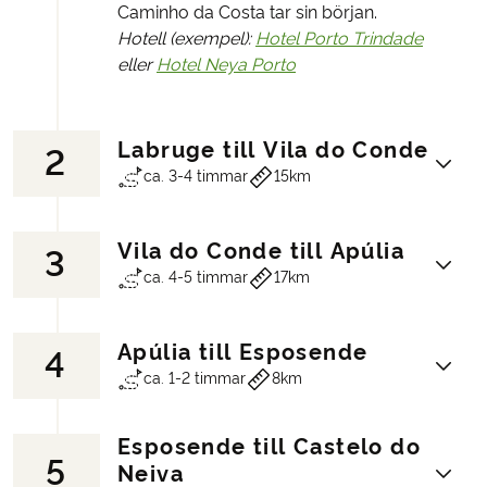
Caminho da Costa tar sin början.
Hotell (exempel):
Hotel Porto Trindade
eller
Hotel Neya Porto
Labruge till Vila do Conde
2
ca. 3-4 timmar
15km
Vila do Conde till Apúlia
3
För att undvika de livliga förorterna runt
ca. 4-5 timmar
17km
Porto blir du skjutsad till den breda,
gyllene stranden i Labruge. Härifrån
väntar en vacker och varierad
Apúlia till Esposende
4
Lämna Vila do Conde med en sista blick
kustvandring där du följer Atlantens brus
ca. 1-2 timmar
8km
på den vackert utsmyckade
och passerar sanddyner, små fiskebyar
församlingskyrkan i manuelinsk stil – ett
och dramatiska klippkuster.
mästerverk inom portugisisk
Rutten går norrut längs den vilda
Esposende till Castelo do
5
Från Apúlia lämnar du kustens vågor
renässansarkitektur. Rutten leder dig
portugisiska kusten och bjuder på gott
Neiva