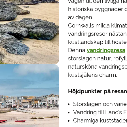
vägen till den livliga
historiska byggnader o
av dagen.
Cornwalls milda klimat 
vandringsresor nästan
kustlandskap till höste
Denna
vandringsresa
storslagen natur, rofyl
natursköna vandringsda
kustsjälens charm.
Höjdpunkter på resan
Storslagen och varie
Vandring till Land’s
Charmiga kuststäder