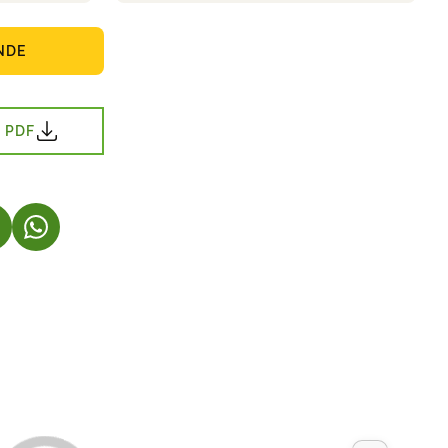
NDE
 PDF
S I EN NY FLIK)
 ÖPPNAS I EN NY FLIK)
(LÄNKEN ÖPPNAS I EN NY FLIK)