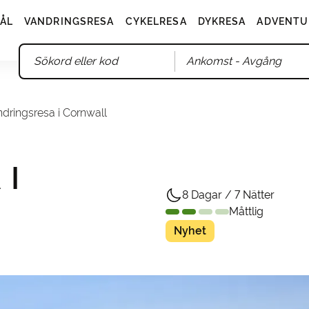
ÅL
VANDRINGSRESA
CYKELRESA
DYKRESA
ADVENTU
Ankomst
- Avgång
dringsresa i Cornwall
 I
8 Dagar / 7 Nätter
Måttlig
Nyhet