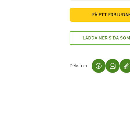
FÅ ETT ERBJUDA
LADDA NER SIDA SOM
Dela tura
(LÄNKEN ÖPPNA
(LÄNKEN
N