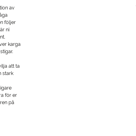
tion av
låga
 följer
är ni
nt.
ver karga
stigar.
lja att ta
 stark
nigare
ra för er
uren på