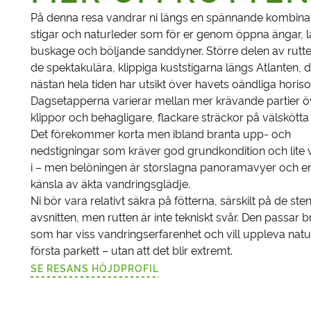
På denna resa vandrar ni längs en spännande kombina
stigar och naturleder som för er genom öppna ängar, 
buskage och böljande sanddyner. Större delen av rutten
de spektakulära, klippiga kuststigarna längs Atlanten, d
nästan hela tiden har utsikt över havets oändliga horiso
Dagsetapperna varierar mellan mer krävande partier ö
klippor och behagligare, flackare sträckor på välskötta 
Det förekommer korta men ibland branta upp- och
nedstigningar som kräver god grundkondition och lite vi
i – men belöningen är storslagna panoramavyer och en
känsla av äkta vandringsglädje.
Ni bör vara relativt säkra på fötterna, särskilt på de ste
avsnitten, men rutten är inte tekniskt svår. Den passar b
som har viss vandringserfarenhet och vill uppleva nat
första parkett – utan att det blir extremt.
SE RESANS HÖJDPROFIL
(LÄNKEN ÖPPNAS I EN NY FLIK)