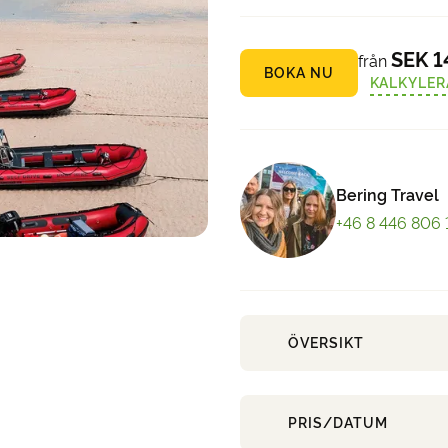
SEK 1
från
BOKA NU
KALKYLER
Bering Travel
+46 8 446 806 
ÖVERSIKT
PRIS/DATUM