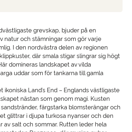
dvästligaste grevskap, bjuder på en
av natur och stämningar som gör varje
lig. I den nordvästra delen av regionen
lippkuster, där smala stigar slingrar sig högt
Här domineras landskapet av vilda
arga uddar som för tankarna till gamla
t ikoniska Land’s End – Englands västligaste
ndskapet nästan som genom magi. Kusten
sandstränder, färgstarka blomsterängar och
et glittrar i djupa turkosa nyanser och den
ar av salt och sommar. Rutten leder hela