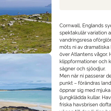
Cornwall, Englands sy
spektakulär variation 
vandringsresa oförglöm
möts ni av dramatiska k
över Atlantens vågor. 
klippformationer och k
sägner och sjöodjur.
Men när ni passerar de
punkt – förändras la
öppnar sig med mjuka 
ljungklädda kullar. Hav
friska havsbrisen doft