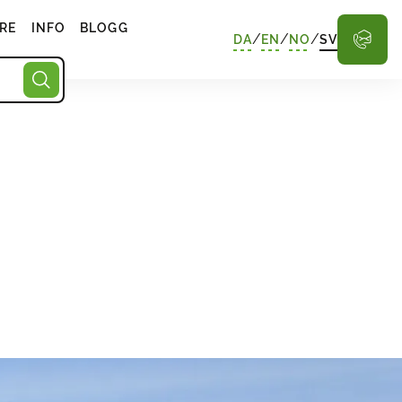
RE
INFO
BLOGG
/
/
/
DA
EN
NO
SV