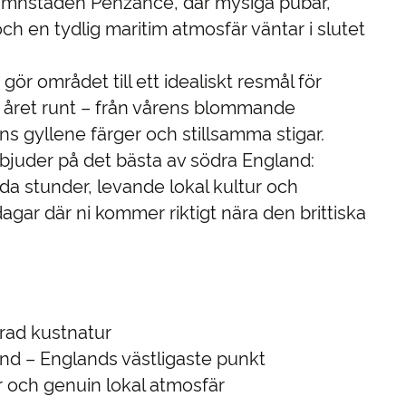
 hamnstaden Penzance, där mysiga pubar,
ch en tydlig maritim atmosfär väntar i slutet
gör området till ett idealiskt resmål för
 året runt – från vårens blommande
ns gyllene färger och stillsamma stigar.
bjuder på det bästa av södra England:
lda stunder, levande lokal kultur och
gar där ni kommer riktigt nära den brittiska
rad kustnatur
 End – Englands västligaste punkt
 och genuin lokal atmosfär