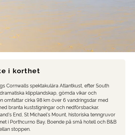
e i korthet
gs Cornwalls spektakulära Atlantkust, efter South
ramatiska klipplandskap, gömda vikar och
en omfattar cirka 98 km över 6 vandringsdar med
med branta kuststigningar och nedförsbackar.
and's End, St Michael's Mount, historiska tenngruvor
tnet i Porthcurno Bay. Boende på små hotell och B&B
llan stoppen.