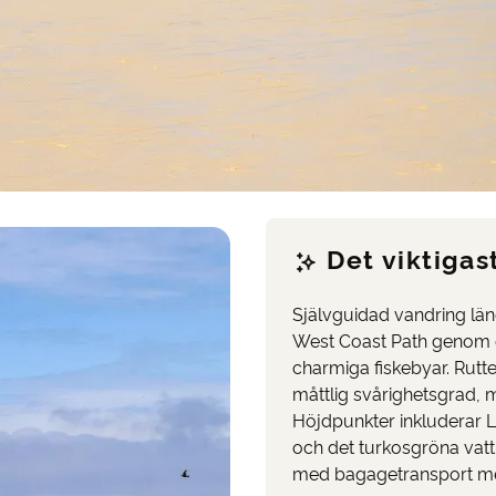
Det viktigast
Självguidad vandring län
West Coast Path genom d
charmiga fiskebyar. Rutt
måttlig svårighetsgrad, 
Höjdpunkter inkluderar L
och det turkosgröna vat
med bagagetransport me