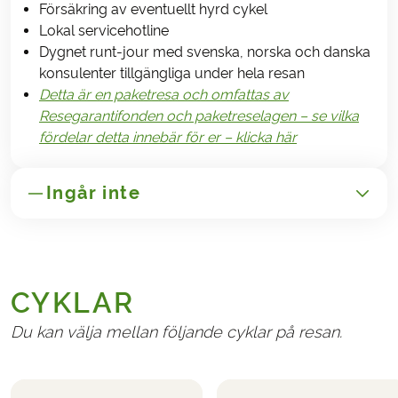
Försäkring av eventuellt hyrd cykel
Lokal servicehotline
Dygnet runt-jour med svenska, norska och danska
konsulenter tillgängliga under hela resan
Detta är en paketresa och omfattas av
Resegarantifonden och paketreselagen – se vilka
fördelar detta innebär för er – klicka här
Ingår inte
GENERELLT
Transport till/från Österrike
CYKLAR
Adminidtrationsavgift 250,-
Avbeställing- och reseförsäkringar
Du kan välja mellan följande cyklar på resan.
NÖDVÄNDIGT OCH BETALEAS PÅ PLATS