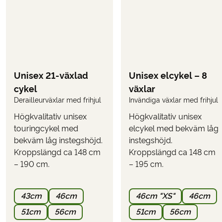
Eventuella turistskatter på hotellen
TILLVAL
Följande kan väljas i bokningsformuläret när du
bokar resan.
Unisex 21-växlad
Unisex elcykel – 8
Hyra av elcykel
(väljs när ni bokar resan)
cykel
växlar
Derailleurväxlar med frihjul
Invändiga växlar med frihjul
Använd funktionen
här på sidan för
”KALKYLERA PRIS”
att se vad resan kostar inklusive de tillval du önskar.
Högkvalitativ unisex
Högkvalitativ unisex
PARKERING
touringcykel med
elcykel med bekväm låg
Det är möjligt att parkera vid det första hotellet eller i
bekväm låg instegshöjd.
instegshöjd.
närheten. Parkering kan inte bokas i förväg och ska
Kroppslängd ca 148 cm
Kroppslängd ca 148 cm
ordnas direkt med hotellet
(räkna med ett pris på
– 190 cm.
– 195 cm.
cirka 10–20 euro per dygn).
43cm
46cm
46cm "XS"
46cm
51cm
56cm
51cm
56cm