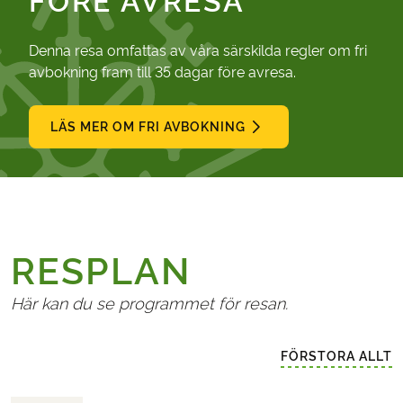
FÖRE AVRESA
Denna resa omfattas av våra särskilda regler om fri
avbokning fram till 35 dagar före avresa.
LÄS MER OM FRI AVBOKNING
RESPLAN
Här kan du se programmet för resan.
FÖRSTORA ALLT