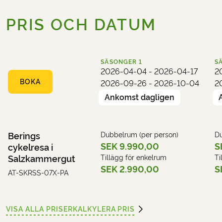
PRIS OCH DATUM
SÄSONGER
1
S
2026-04-04 - 2026-04-17
2
BOKA
2026-09-26 - 2026-10-04
2
Ankomst dagligen
Berings
Dubbelrum (per person)
Du
SEK 9.990,00
S
cykelresa i
Salzkammergut
Tillägg för enkelrum
Ti
SEK 2.990,00
S
AT-SKRSS-07X-PA
VISA ALLA PRISER
KALKYLERA PRIS