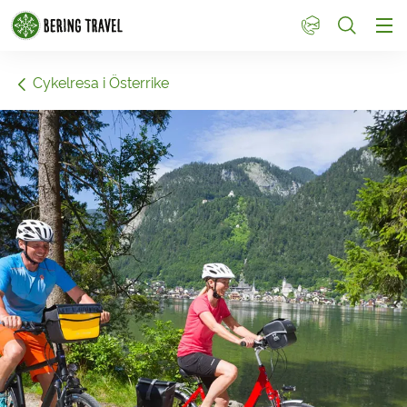
1
Cykelresa i Österrike