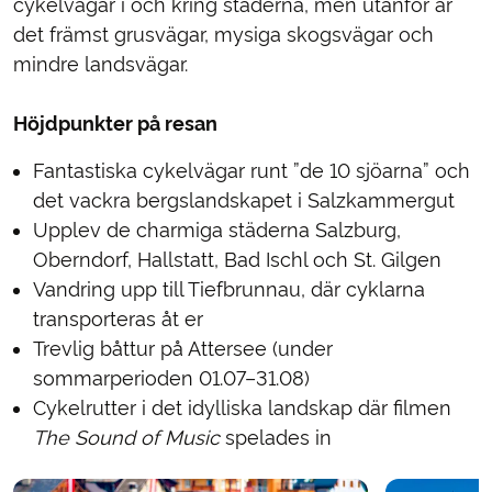
cykelvägar i och kring städerna, men utanför är
det främst grusvägar, mysiga skogsvägar och
mindre landsvägar.
Höjdpunkter på resan
Fantastiska cykelvägar runt ”de 10 sjöarna” och
det vackra bergslandskapet i Salzkammergut
Upplev de charmiga städerna Salzburg,
Oberndorf, Hallstatt, Bad Ischl och St. Gilgen
Vandring upp till Tiefbrunnau, där cyklarna
transporteras åt er
Trevlig båttur på Attersee (under
sommarperioden 01.07–31.08)
Cykelrutter i det idylliska landskap där filmen
The Sound of Music
spelades in