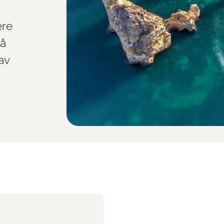
ere
på
av