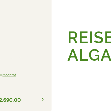
REISE
ALG
Moderat
2.690,00