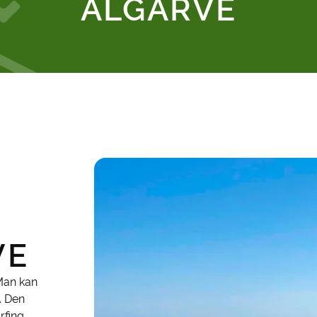
ALGARVE
VE
 Man kan
s. Den
rfing,