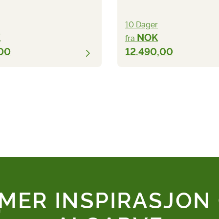
10 Dager
K
NOK
fra
00
12.490,00
 MER INSPIRASJON