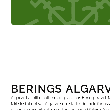
BERINGS ALGAR
Algarve har alltid hatt en stor plass hos Bering Travel.
faktisk si at det var Algarve som startet det hele for os
gangen arrangerte vi reiser til Algarve med fokus på su