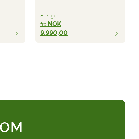
8 Dager
NOK
fra
9.990,00
 OM