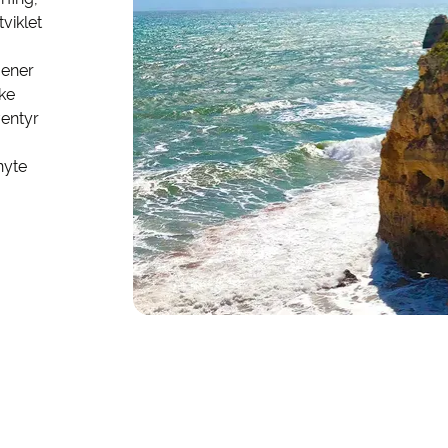
viklet
mener
ske
ventyr
nyte