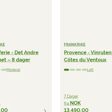
IKE
FRANKRIKE
ferie - Det Andre
Provence - Vinruten
net – 8 dager
Côtes du Ventoux
Moderat
Lett
7 Dager
K
NOK
fra
,00
13.490,00