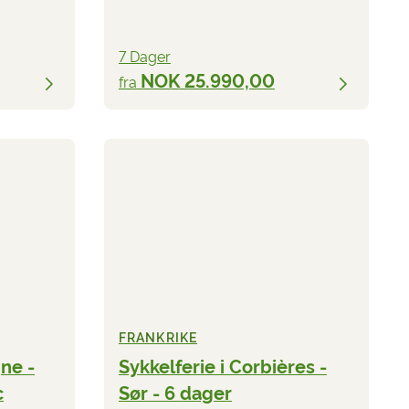
7 Dager
NOK 25.990,00
fra
FRANKRIKE
ne -
Sykkelferie i Corbières -
c
Sør - 6 dager