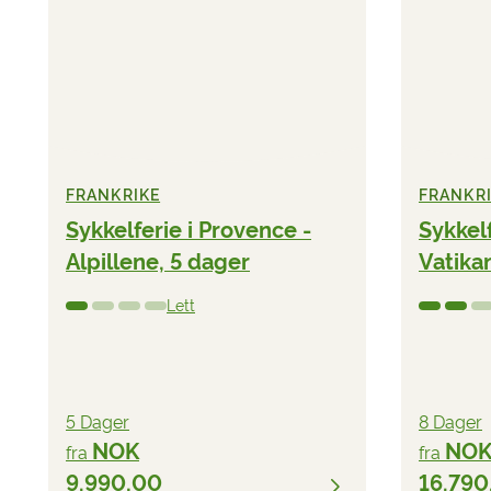
FRANKRIKE
FRANKR
Sykkelferie i Provence -
Sykkel
Alpillene, 5 dager
Vatika
Lett
5 Dager
8 Dager
NOK
NO
fra
fra
9.990,00
16.790