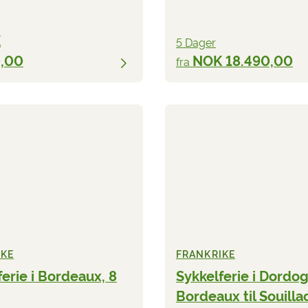
K
5 Dager
0,00
NOK 18.490,00
fra
IKE
FRANKRIKE
ferie i Bordeaux, 8
Sykkelferie i Dordog
Bordeaux til Souilla