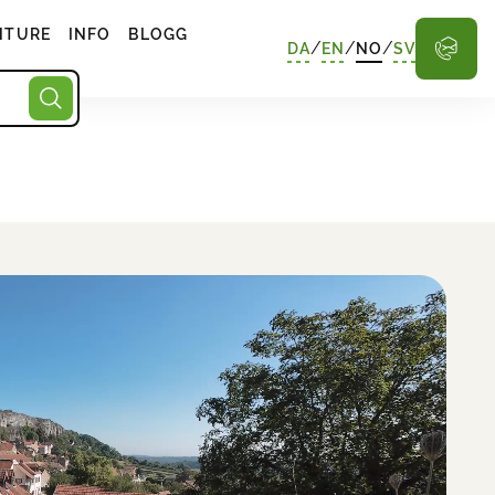
NTURE
INFO
BLOGG
/
/
/
DA
EN
NO
SV