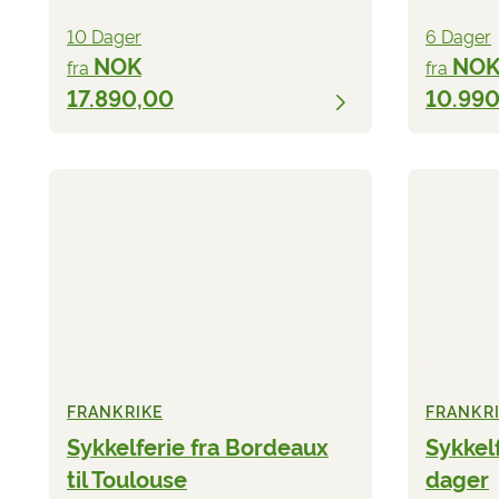
10 Dager
6 Dager
NOK
NO
fra
fra
17.890,00
10.99
FRANKRIKE
FRANKR
Sykkelferie fra Bordeaux
Sykkel
til Toulouse
dager