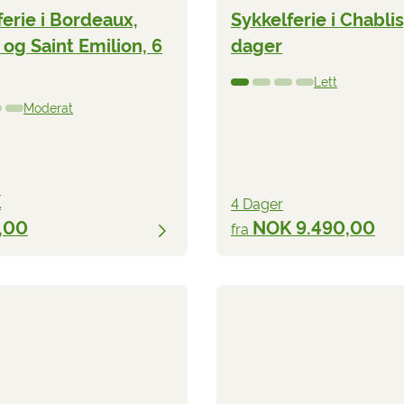
ferie i Bordeaux,
Sykkelferie i Chablis
og Saint Emilion, 6
dager
Lett
Moderat
K
4 Dager
,00
NOK 9.490,00
fra