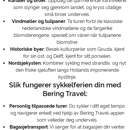
Kanaler og broer
: Oppdag de sjarmerende vannveiene
som slynger seg gjennom landet, og kryss utallige
små broer underveis.
Vindmøller og tulipaner
: Ta turen forbi de klassiske
nederlandske vindmøllene og de fargerike
blomsterengene, spesielt om våren når tulipanene
blomstrer.
Historiske byer
: Besøk kulturperler som Gouda, kjent
for sin ost, og Delft, kjent for sitt porselen.
Nordsjøkysten
: Kombiner sykling med strandliv, og nyt
den friske sjøluften langs Hollands imponerende
kystlinje.
Slik fungerer sykkelferien din med
Bering Travel:
Personlig tilpassede turer
: Du sykler i ditt eget tempo
og navigerer enkelt ved hjelp av Bering Travel-appen
som veileder deg underveis.
Bagasjetransport
: Vi sørger for at bagasjen din venter