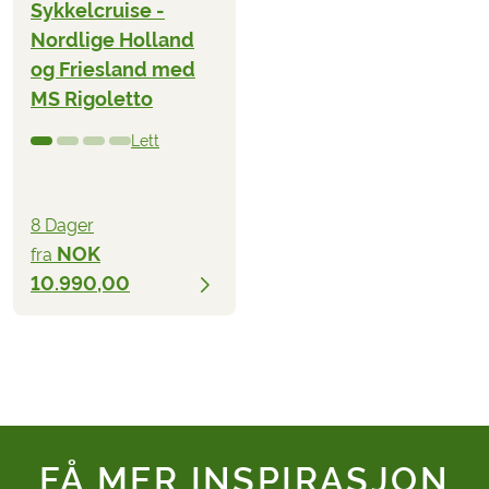
Sykkelcruise -
Nordlige Holland
og Friesland med
MS Rigoletto
Lett
8 Dager
NOK
fra
10.990,00
FÅ MER INSPIRASJON