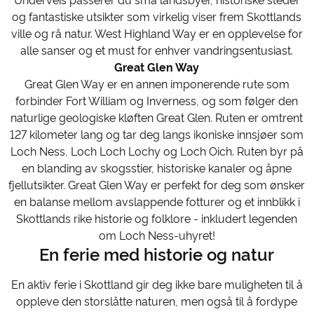
Underveis passerer du små landsbyer, historiske steder
og fantastiske utsikter som virkelig viser frem Skottlands
ville og rå natur. West Highland Way er en opplevelse for
alle sanser og et must for enhver vandringsentusiast.
Great Glen Way
Great Glen Way er en annen imponerende rute som
forbinder Fort William og Inverness, og som følger den
naturlige geologiske kløften Great Glen. Ruten er omtrent
127 kilometer lang og tar deg langs ikoniske innsjøer som
Loch Ness, Loch Loch Lochy og Loch Oich. Ruten byr på
en blanding av skogsstier, historiske kanaler og åpne
fjellutsikter. Great Glen Way er perfekt for deg som ønsker
en balanse mellom avslappende fotturer og et innblikk i
Skottlands rike historie og folklore - inkludert legenden
om Loch Ness-uhyret!
En ferie med historie og natur
En aktiv ferie i Skottland gir deg ikke bare muligheten til å
oppleve den storslåtte naturen, men også til å fordype