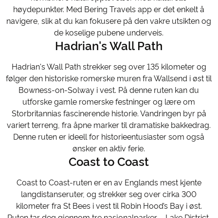
høydepunkter. Med Bering Travels app er det enkelt å
navigere, slik at du kan fokusere på den vakre utsikten og
de koselige pubene underveis.
Hadrian's Wall Path
Hadrian's Wall Path strekker seg over 135 kilometer og
følger den historiske romerske muren fra Wallsend i øst til
Bowness-on-Solway i vest. På denne ruten kan du
utforske gamle romerske festninger og lære om
Storbritannias fascinerende historie. Vandringen byr på
variert terreng, fra åpne marker til dramatiske bakkedrag.
Denne ruten er ideell for historieentusiaster som også
ønsker en aktiv ferie.
Coast to Coast
Coast to Coast-ruten er en av Englands mest kjente
langdistanseruter, og strekker seg over cirka 300
kilometer fra St Bees i vest til Robin Hood’s Bay i øst.
Ruten tar deg gjennom tre nasjonalparker – Lake District,