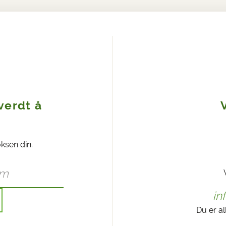
verdt å
oksen din.
in
Du er al