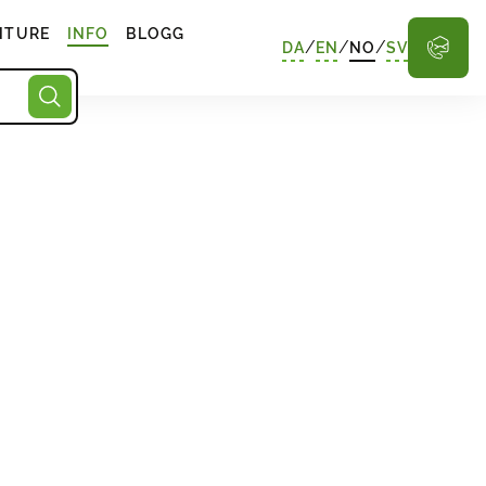
NTURE
INFO
BLOGG
/
/
/
DA
EN
NO
SV