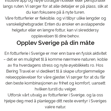
intuitive app og nøye utvalgte hoteller eller pensjonater
langs ruten. Vi sørger for at alle detaljer er på plass, slik at
du kan fokusere på å nyte turen.
Våre fotturferier er fleksible, og vi tilbyr ulike lengder og
vanskelighetsgrader. Enten du ønsker en avslappende
helgetur eller en lengre fottur, kan vi skreddersy
opplevelsen til dine behov.
Opplev Sverige på din måte
En fotturferie i Sverige er mer enn bare en fysisk aktivitet
– det er en mulighet til å komme nærmere naturen, koble
av fra hverdagens stress og nyte øyeblikkets ro. Hos
Bering Travel er vi dedikert til å skape uforglemmelige
reiseopplevelser for våre gjester. Vi sørger for at du får
den beste kombinasjonen av frihet og komfort, uansett
hvilken tursti du velger.
Utforsk vårt utvalg av fotturferier i Sverige, og la oss
hjelpe deg med å planlegge ditt neste eventyr i Sveriges
vakre natur.