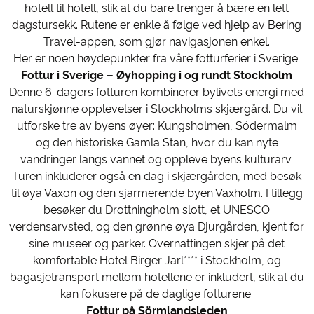
hotell til hotell, slik at du bare trenger å bære en lett
dagstursekk. Rutene er enkle å følge ved hjelp av Bering
Travel-appen, som gjør navigasjonen enkel.
Her er noen høydepunkter fra våre fotturferier i Sverige:
Fottur i Sverige – Øyhopping i og rundt Stockholm
Denne 6-dagers fotturen kombinerer bylivets energi med
naturskjønne opplevelser i Stockholms skjærgård. Du vil
utforske tre av byens øyer: Kungsholmen, Södermalm
og den historiske Gamla Stan, hvor du kan nyte
vandringer langs vannet og oppleve byens kulturarv.
Turen inkluderer også en dag i skjærgården, med besøk
til øya Vaxön og den sjarmerende byen Vaxholm. I tillegg
besøker du Drottningholm slott, et UNESCO
verdensarvsted, og den grønne øya Djurgården, kjent for
sine museer og parker. Overnattingen skjer på det
komfortable Hotel Birger Jarl**** i Stockholm, og
bagasjetransport mellom hotellene er inkludert, slik at du
kan fokusere på de daglige fotturene.
Fottur på Sörmlandsleden