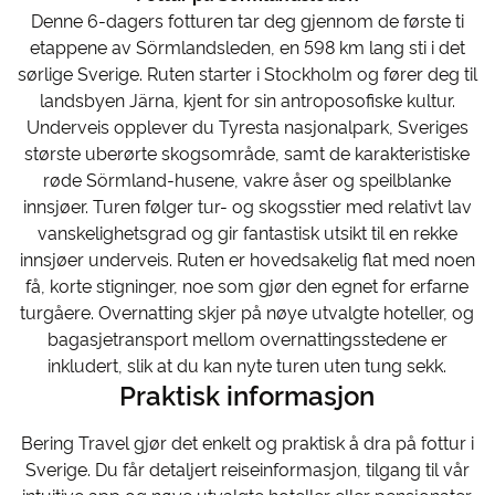
Denne 6-dagers fotturen tar deg gjennom de første ti
etappene av Sörmlandsleden, en 598 km lang sti i det
sørlige Sverige. Ruten starter i Stockholm og fører deg til
landsbyen Järna, kjent for sin antroposofiske kultur.
Underveis opplever du Tyresta nasjonalpark, Sveriges
største uberørte skogsområde, samt de karakteristiske
røde Sörmland-husene, vakre åser og speilblanke
innsjøer. Turen følger tur- og skogsstier med relativt lav
vanskelighetsgrad og gir fantastisk utsikt til en rekke
innsjøer underveis. Ruten er hovedsakelig flat med noen
få, korte stigninger, noe som gjør den egnet for erfarne
turgåere. Overnatting skjer på nøye utvalgte hoteller, og
bagasjetransport mellom overnattingsstedene er
inkludert, slik at du kan nyte turen uten tung sekk.
Praktisk informasjon
Bering Travel gjør det enkelt og praktisk å dra på fottur i
Sverige. Du får detaljert reiseinformasjon, tilgang til vår