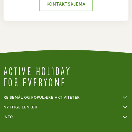
KONTAKTSKJEMA
Active Holiday
for everyone
REISEMÅL OG POPULÆRE AKTIVITETER
Fotturer
NYTTIGE LENKER
Sykkelferier
Online betaling
INFO
Sykkelferie i Frankrike
Gruppereiser
Vanskelighetsgrad fotturer
Mont Blanc
Våre reisebetingelser
Vanskelighetsgrad sykling