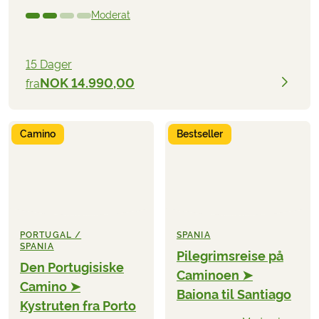
Moderat
15 Dager
NOK 14.990,00
fra
Camino
Bestseller
PORTUGAL /
SPANIA
SPANIA
Pilegrimsreise på
Den Portugisiske
Caminoen ➤
Camino ➤
Baiona til Santiago
Kystruten fra Porto