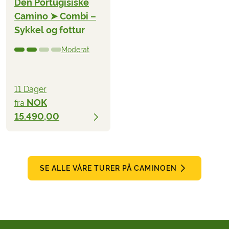
Den Portugisiske
Camino ➤ Combi –
Sykkel og fottur
Moderat
11 Dager
NOK
fra
15.490,00
SE ALLE VÅRE TURER PÅ CAMINOEN