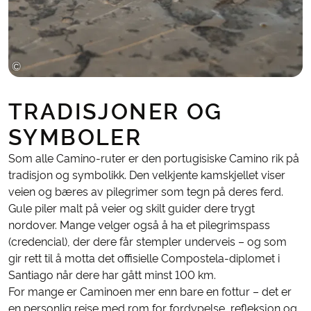
©
Bering Travel
TRADISJONER OG
SYMBOLER
Som alle Camino-ruter er den portugisiske Camino rik på
tradisjon og symbolikk. Den velkjente kamskjellet viser
veien og bæres av pilegrimer som tegn på deres ferd.
Gule piler malt på veier og skilt guider dere trygt
nordover. Mange velger også å ha et pilegrimspass
(credencial), der dere får stempler underveis – og som
gir rett til å motta det offisielle Compostela-diplomet i
Santiago når dere har gått minst 100 km.
For mange er Caminoen mer enn bare en fottur – det er
en personlig reise med rom for fordypelse, refleksjon og