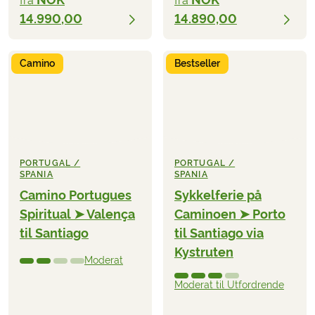
fra
fra
14.990,00
14.890,00
Camino
Bestseller
PORTUGAL /
PORTUGAL /
SPANIA
SPANIA
Camino Portugues
Sykkelferie på
Spiritual ➤ Valença
Caminoen ➤ Porto
til Santiago
til Santiago via
Kystruten
Moderat
Moderat til Utfordrende