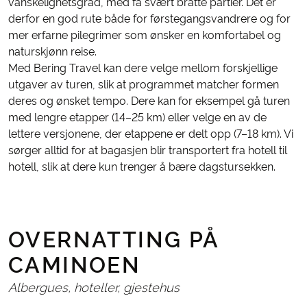
vanskelighetsgrad, med få svært bratte partier. Det er
derfor en god rute både for førstegangsvandrere og for
mer erfarne pilegrimer som ønsker en komfortabel og
naturskjønn reise.
Med Bering Travel kan dere velge mellom forskjellige
utgaver av turen, slik at programmet matcher formen
deres og ønsket tempo. Dere kan for eksempel gå turen
med lengre etapper (14–25 km) eller velge en av de
lettere versjonene, der etappene er delt opp (7–18 km). Vi
sørger alltid for at bagasjen blir transportert fra hotell til
hotell, slik at dere kun trenger å bære dagstursekken.
OVERNATTING PÅ
CAMINOEN
Albergues, hoteller, gjestehus