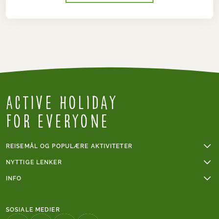
Active Holiday
for everyone
REISEMÅL OG POPULÆRE AKTIVITETER
Fotturer
NYTTIGE LENKER
Sykkelferier
Online betaling
INFO
Sykkelferie i Frankrike
Gruppereiser
Vanskelighetsgrad fotturer
Mont Blanc
Våre reisebetingelser
Vanskelighetsgrad sykling
Fottur i Italia
SOSIALE MEDIER
Tips til fotturen din
Caminoen