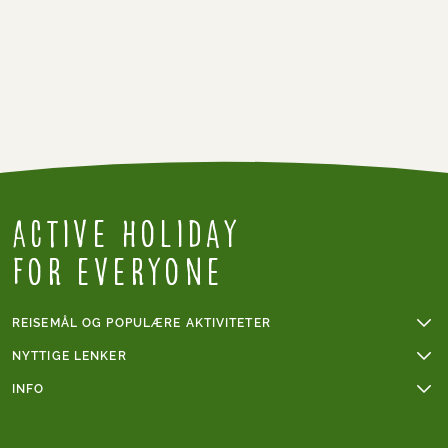
Active Holiday
for everyone
REISEMÅL OG POPULÆRE AKTIVITETER
Fotturer
NYTTIGE LENKER
Sykkelferier
Online betaling
INFO
Sykkelferie i Frankrike
Gruppereiser
Vanskelighetsgrad fotturer
Mont Blanc
Våre reisebetingelser
Vanskelighetsgrad sykling
Fottur i Italia