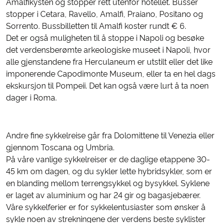
Amalfikysten og stopper rett utenfor hotellet. Busser
stopper i Cetara, Ravello, Amalfi, Praiano, Positano og
Sorrento. Bussbilletten til Amalfi koster rundt € 6.
Det er også muligheten til å stoppe i Napoli og besøke
det verdensberømte arkeologiske museet i Napoli, hvor
alle gjenstandene fra Herculaneum er utstilt eller det like
imponerende Capodimonte Museum, eller ta en hel dags
ekskursjon til Pompeii. Det kan også være lurt å ta noen
dager i Roma.
Andre fine sykkelreise går fra Dolomittene til Venezia eller
gjennom Toscana og Umbria.
På våre vanlige sykkelreiser er de daglige etappene 30-
45 km om dagen, og du sykler lette hybridsykler, som er
en blanding mellom terrengsykkel og bysykkel. Syklene
er laget av aluminium og har 24 gir og bagasjebærer.
Våre sykkelferier er for sykkelentusiaster som ønsker å
sykle noen av strekningene der verdens beste syklister