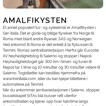
AMALFIKYSTEN
Et annet populært tur- og sykkelmål er Amalfikysten i
Sør-Italia. Det er gode og billige flyreiser fra Norge til
Roma med blant andre Ryanair, SAS og Norwegian.
Ved ankomst til Roma er det enkelt å ta flybussen til
Termini, Romas sentralbanestasjon. Herfra går Eurostar
AV høyhastighetstog til Salerno og stopper i Napoli.
Høyhastighetstoget går 300 km i timen, og turen til
Napoli tar 1 time og 10 minutter og 30 minutter videre til
Salerno. Togbilletter kan bestilles hjemmefra på
www.trenitalia.com, eller du kan kjøpe billettene i
automatene på Termini.
Når du ankommer jernbanestasjonen i Salerno, stopper
busselskapet SITAs blå busser rett utenfor
ankomsthallen og kjører opp hver halvtime langs