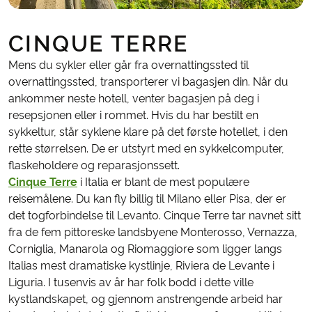
CINQUE TERRE
Mens du sykler eller går fra overnattingssted til
overnattingssted, transporterer vi bagasjen din. Når du
ankommer neste hotell, venter bagasjen på deg i
resepsjonen eller i rommet. Hvis du har bestilt en
sykkeltur, står syklene klare på det første hotellet, i den
rette størrelsen. De er utstyrt med en sykkelcomputer,
flaskeholdere og reparasjonssett.
Cinque Terre
i Italia er blant de mest populære
reisemålene. Du kan fly billig til Milano eller Pisa, der er
det togforbindelse til Levanto. Cinque Terre tar navnet sitt
fra de fem pittoreske landsbyene Monterosso, Vernazza,
Corniglia, Manarola og Riomaggiore som ligger langs
Italias mest dramatiske kystlinje, Riviera de Levante i
Liguria. I tusenvis av år har folk bodd i dette ville
kystlandskapet, og gjennom anstrengende arbeid har