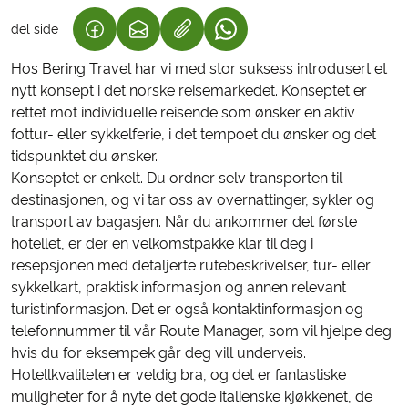
del side
(LENKE ÅPNES I NY FANE)
(LENKE ÅPNES I NY FANE)
(LENKE ÅPNES I NY FANE)
Hos Bering Travel har vi med stor suksess introdusert et
nytt konsept i det norske reisemarkedet. Konseptet er
rettet mot individuelle reisende som ønsker en aktiv
fottur- eller sykkelferie, i det tempoet du ønsker og det
tidspunktet du ønsker.
Konseptet er enkelt. Du ordner selv transporten til
destinasjonen, og vi tar oss av overnattinger, sykler og
transport av bagasjen. Når du ankommer det første
hotellet, er der en velkomstpakke klar til deg i
resepsjonen med detaljerte rutebeskrivelser, tur- eller
sykkelkart, praktisk informasjon og annen relevant
turistinformasjon. Det er også kontaktinformasjon og
telefonnummer til vår Route Manager, som vil hjelpe deg
hvis du for eksempek går deg vill underveis.
Hotellkvaliteten er veldig bra, og det er fantastiske
muligheter for å nyte det gode italienske kjøkkenet, de