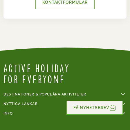
KONTAKTFORMULÄR
Active holiday
for everyone
DESTINATIONER & POPULÄRA AKTIVITETER
Vandringsresa
NYTTIGA LÄNKAR
FÅ NYHETSBREV
Cykelresa
Online betalning
INFO
Cykelresa i Frankrike
Gruppresor
Svårighetsnivå vandring
Mont Blanc
Handelsvillkor
Svårighetsnivå cykling
Vandringsresa i Italien