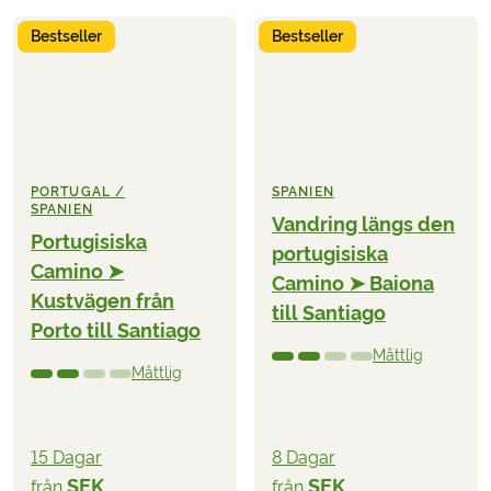
Bestseller
Bestseller
PORTUGAL /
SPANIEN
SPANIEN
Vandring längs den
Portugisiska
portugisiska
Camino ➤
Camino ➤ Baiona
Kustvägen från
till Santiago
Porto till Santiago
Måttlig
Måttlig
15 Dagar
8 Dagar
SEK
SEK
från
från