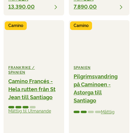
13.390,00
7.890,00
Camino
Camino
FRANKRIKE /
SPANIEN
SPANIEN
Pilgrimsvandring
Camino Francés -
på Caminoen -
Hela rutten från St
Astorga till
Jean till Santiago
Santiago
Måttlig til Utmanande
Måttlig