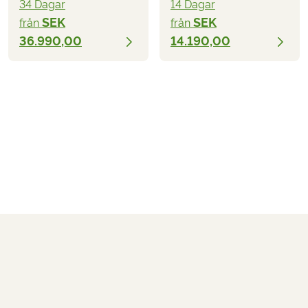
34 Dagar
14 Dagar
SEK
SEK
från
från
36.990,00
14.190,00
SEK
från
2026
2027
BOKA
8.490,00