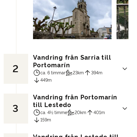
Vandring från Sarria till
Portomarín
2
ca. 6 timmar
23km
394m
449m
Vandring från Portomarín
Dagens vandringsetapp tar er genom det
till Lestedo
3
vackra galiciska landskapet där
ca. 4½ timme
20km
401m
Caminoleden slingrar sig mellan små
159m
byar, gröna kullar och skogsområden
med gamla ekar och kastanjeträd. Rutten