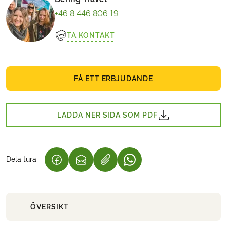
+46 8 446 806 19
TA KONTAKT
FÅ ETT ERBJUDANDE
LADDA NER SIDA SOM PDF
Dela tura
(LÄNKEN ÖPPNAS I EN NY FLIK)
(LÄNKEN ÖPPNAS I EN NY FLIK)
(LÄNKEN ÖPPNAS I EN NY 
ÖVERSIKT