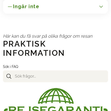
Ingår inte
GENERELLT
Transport till/från Spanien
Här kan du få svar på olika frågor om resan
Avbeställnings- och reseförsäkringar
PRAKTISK
Administrationsavgift 250,-
INFORMATION
NÖDVÄNDIGT OCH BETALAS PÅ PLATS
Eventuella turistskatter på hotellen
Sök i FAQ
TILLVAL
Följande kan väljas i bokningsformuläret när du
bokar resan
Transfer från Finisterre till Santiago efter resan