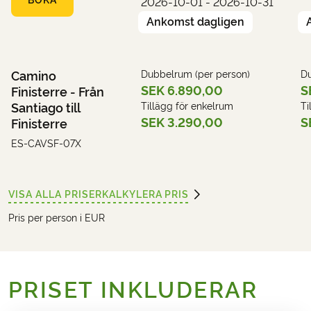
2026-10-01 - 2026-10-31
Ankomst dagligen
Camino
Dubbelrum (per person)
Du
SEK 6.890,00
S
Finisterre - Från
Santiago till
Tillägg för enkelrum
Ti
SEK 3.290,00
S
Finisterre
ES-CAVSF-07X
VISA ALLA PRISER
KALKYLERA PRIS
Pris per person i EUR
PRISET INKLUDERAR