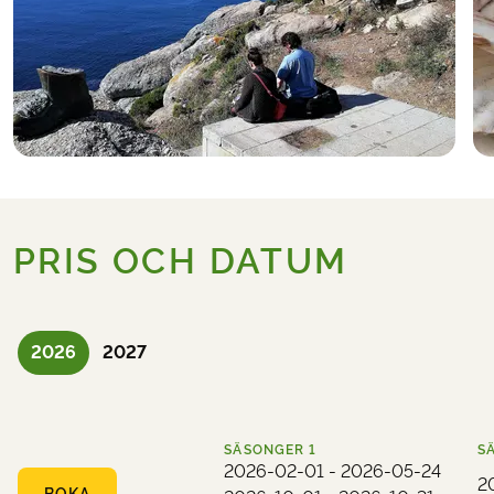
PRIS OCH DATUM
2026
2027
SÄSONGER
1
S
2026-02-01 - 2026-05-24
2
BOKA