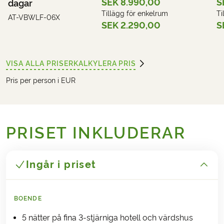
SEK 8.990,00
S
dagar
Tillägg för enkelrum
Ti
AT-VBWLF-06X
SEK 2.290,00
S
VISA ALLA PRISER
KALKYLERA PRIS
Pris per person i EUR
PRISET INKLUDERAR
Ingår i priset
BOENDE
5 nätter på fina 3-stjärniga hotell och värdshus