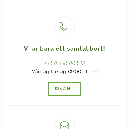
Donationerna till trädplantering tas från Bering
kan väljas.
Travels intäkter och läggs inte ovanpå resans pris.
Insatsen är inte en klimatkompensation för att resa.
Läs mer här
Vi är bara ett samtal bort!
+46 8 446 806 19
Måndag-Fredag: 09:00 - 16:00
RING NU
(LÄNKEN ÖPPNAS I EN NY FLI