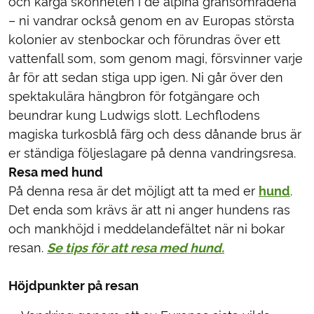
och karga skönheten i de alpina gränsområdena
– ni vandrar också genom en av Europas största
kolonier av stenbockar och förundras över ett
vattenfall som, som genom magi, försvinner varje
år för att sedan stiga upp igen. Ni går över den
spektakulära hängbron för fotgängare och
beundrar kung Ludwigs slott. Lechflodens
magiska turkosblå färg och dess dånande brus är
er ständiga följeslagare på denna vandringsresa.
Resa med hund
På denna resa är det möjligt att ta med er
hund
.
Det enda som krävs är att ni anger hundens ras
och mankhöjd i meddelandefältet när ni bokar
resan.
Se tips för att resa med hund.
Höjdpunkter på resan