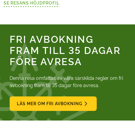
SE RESANS HÖJDPROFIL
(LÄNKEN ÖPPNAS I EN NY FLIK)
FRI AVBOKNING
FRAM TILL 35 DAGAR
FÖRE AVRESA
Denna resa omfattas av våra särskilda regler om fri
avbokning fram till 35 dagar före avresa.
LÄS MER OM FRI AVBOKNING