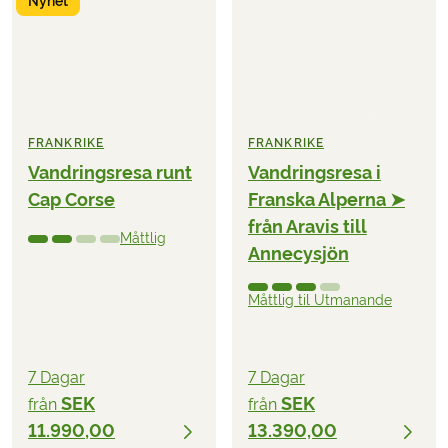
Nyhet
FRANKRIKE
FRANKRIKE
Vandringsresa runt
Vandringsresa i
Cap Corse
Franska Alperna ➤
från Aravis till
Måttlig
Annecysjön
Måttlig til Utmanande
7 Dagar
7 Dagar
SEK
SEK
från
från
11.990,00
13.390,00