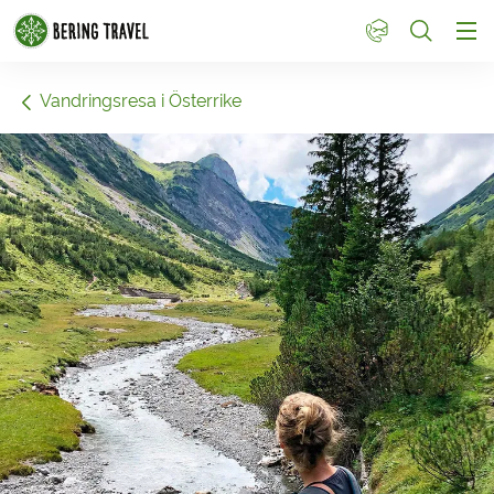
1
Vandringsresa i Österrike