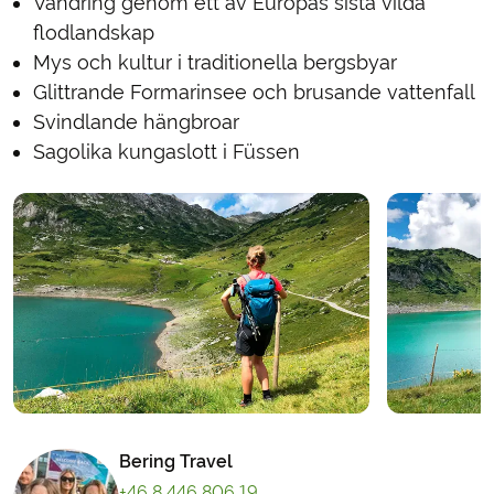
Vandring genom ett av Europas sista vilda
flodlandskap
Mys och kultur i traditionella bergsbyar
Glittrande Formarinsee och brusande vattenfall
Svindlande hängbroar
Sagolika kungaslott i Füssen
Bering Travel
+46 8 446 806 19