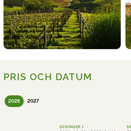
PRIS OCH DATUM
2026
2027
SÄSONGER
1
S