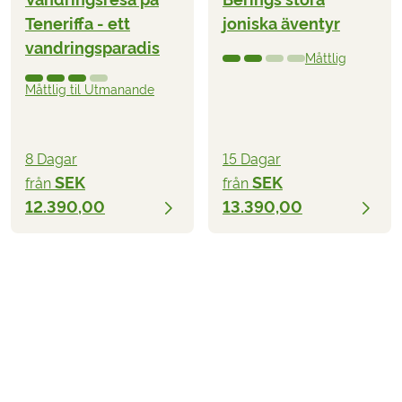
Teneriffa - ett
joniska äventyr
vandringsparadis
Måttlig
Måttlig til Utmanande
8 Dagar
15 Dagar
SEK
SEK
från
från
12.390,00
13.390,00
SEK
från
2026
2027
BOKA
12.590,00