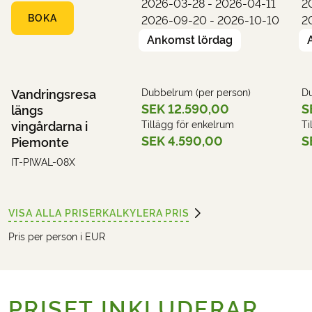
2026-03-28 - 2026-04-11
2
BOKA
2026-09-20 - 2026-10-10
2
Ankomst lördag
Vandringsresa
Dubbelrum (per person)
Du
SEK 12.590,00
S
längs
vingårdarna i
Tillägg för enkelrum
Ti
SEK 4.590,00
S
Piemonte
IT-PIWAL-08X
VISA ALLA PRISER
KALKYLERA PRIS
Pris per person i EUR
PRISET INKLUDERAR