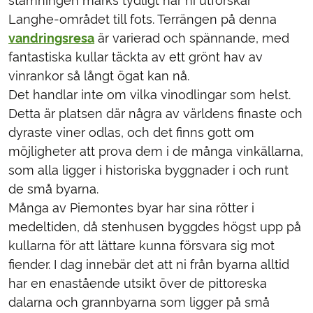
stämningen märks tydligt när ni utforskar
Langhe-området till fots. Terrängen på denna
vandringsresa
är varierad och spännande, med
fantastiska kullar täckta av ett grönt hav av
vinrankor så långt ögat kan nå.
Det handlar inte om vilka vinodlingar som helst.
Detta är platsen där några av världens finaste och
dyraste viner odlas, och det finns gott om
möjligheter att prova dem i de många vinkällarna,
som alla ligger i historiska byggnader i och runt
de små byarna.
Många av Piemontes byar har sina rötter i
medeltiden, då stenhusen byggdes högst upp på
kullarna för att lättare kunna försvara sig mot
fiender. I dag innebär det att ni från byarna alltid
har en enastående utsikt över de pittoreska
dalarna och grannbyarna som ligger på små