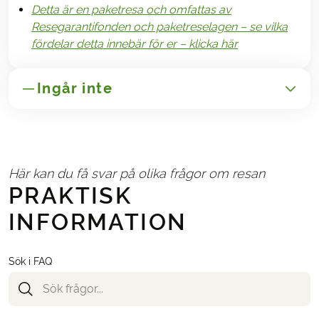
Detta är en paketresa och omfattas av
Resegarantifonden och paketreselagen – se vilka
fördelar detta innebär för er – klicka här
Ingår inte
GENERELLT
Transport till/från Italien
Här kan du få svar på olika frågor om resan
Avbeställnings- och reseförsäkringar
PRAKTISK
Administrationsavgift 250,-
INFORMATION
NÖDVÄNDIGT OCH BETALAS PÅ PLATS
Eventuella turistskatter på hotellen
Sök i FAQ
TILLVAL
Följande kan väljas i bokningsformuläret när du