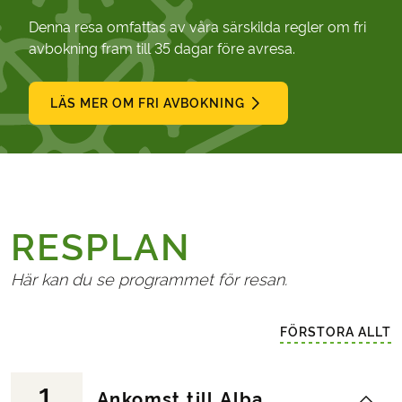
Denna resa omfattas av våra särskilda regler om fri
avbokning fram till 35 dagar före avresa.
LÄS MER OM FRI AVBOKNING
RESPLAN
Här kan du se programmet för resan.
FÖRSTORA ALLT
1
Ankomst till Alba