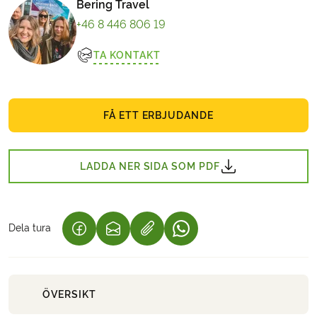
Bering Travel
+46 8 446 806 19
TA KONTAKT
FÅ ETT ERBJUDANDE
LADDA NER SIDA SOM PDF
Dela tura
(LÄNKEN ÖPPNAS I EN NY FLIK)
(LÄNKEN ÖPPNAS I EN NY FLIK)
(LÄNKEN ÖPPNAS I EN NY 
ÖVERSIKT