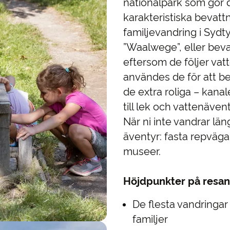
nationalpark som gör 
karakteristiska bevatt
familjevandring i Sydty
”Waalwege”, eller bevat
eftersom de följer vat
användes de för att be
de extra roliga – kana
till lek och vattenäven
När ni inte vandrar lä
äventyr: fasta repväga
museer.
Höjdpunkter på resan
De flesta vandringar 
familjer