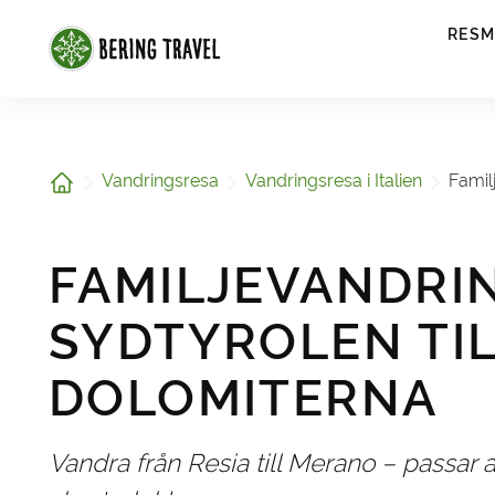
1
RESM
Hem
Vandringsresa
Vandringsresa i Italien
Famil
FAMILJEVANDRI
SYDTYROLEN TI
DOLOMITERNA
Vandra från Resia till Merano – passar a