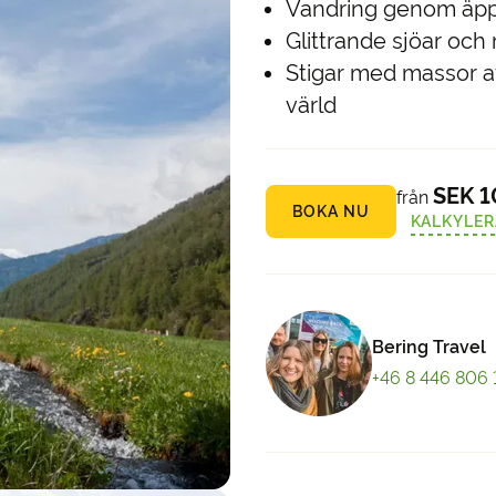
Vandring genom äppe
Glittrande sjöar och
Stigar med massor a
värld
SEK 1
från
BOKA NU
KALKYLER
Bering Travel
+46 8 446 806 