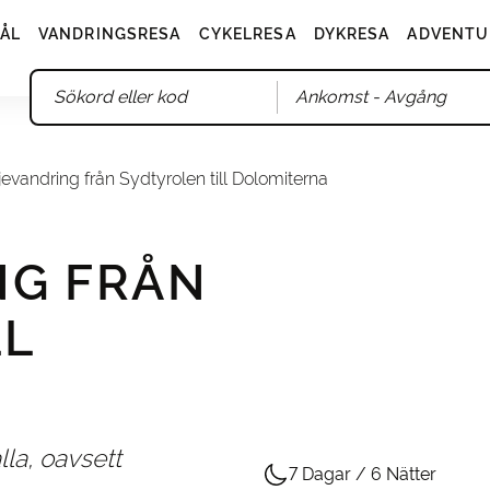
ÅL
VANDRINGSRESA
CYKELRESA
DYKRESA
ADVENTU
Ankomst
- Avgång
jevandring från Sydtyrolen till Dolomiterna
NG FRÅN
LL
lla, oavsett
7 Dagar / 6 Nätter