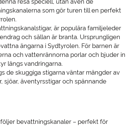
denna resa speciell, utan även de
ningskanalerna som gör turen till en perfekt
rolen.
tningskanalstigar, är populära familjele­der
tendrag och sällan är branta. Ursprungligen
vattna ängarna i Sydtyrolen. För barnen är
lerna och vattenrännorna porlar och bjuder in
tyr längs vandringarna.
ngs de skuggiga stigarna väntar mängder av
r, sjöar, äventyrsstigar och spännande
följer bevattningskanaler – perfekt för