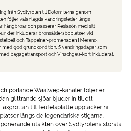
ing från Sydtyrolen till Dolomiterna genom
en följer välanlagda vandringsleder längs
ar hängbroar och passerar Resiasön med sitt
unkter inkluderar bronsåldersboplatser vid
astelbell och Tappeiner-promenaden i Merano.
 år med god grundkondition. 5 vandringsdagar som
t, med bagagetransport och Vinschgau-kort inkluderat.
ch porlande Waalweg-kanaler följer er
 glittrande sjöar bjuder in till ett
äxgrottan till Teufelsplatte upptäcker ni
latser längs de legendariska stigarna.
mponerande utsikten över Sydtyrolens största