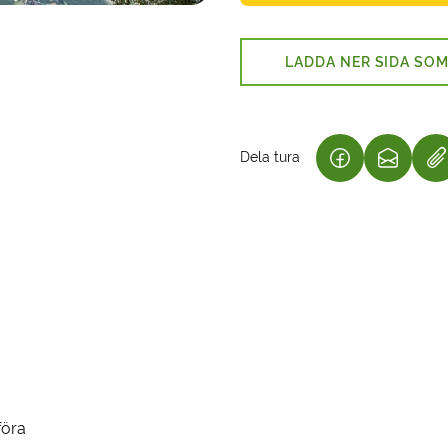
LADDA NER SIDA SOM
Dela tura
(LÄNKEN ÖPPNA
(LÄNKEN
N
föra