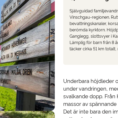
Självguidad familjevandr
Vinschgau-regionen. Rutt
bevattningskanaler, kors
berömda kyrktorn. Höjdp
Ganglegg, slottsvyer i K
Lämplig för barn från 8
täcker cirka 51 km total
Underbara höjdleder o
under vandringen, medan
svalkande dopp. Från H
massor av spännande p
Det är inte bara den i