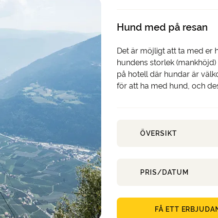
Hund med på resan
Det är möjligt att ta med er
hundens storlek (mankhöjd) oc
på hotell där hundar är väl
för att ha med hund, och dess
ÖVERSIKT
PRIS/DATUM
FÅ ETT ERBJUDA