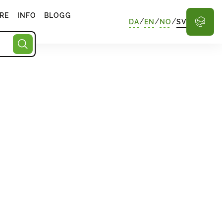
RE
INFO
BLOGG
/
/
/
DA
EN
NO
SV