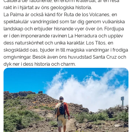
Caldera de Taburiente, en enorm kraterdal, är en resa
rakt in i hjärtat av öns geologiska historia.
La Palma är också känd för Ruta de los Volcanes, en
spektakulär vandringsled som tar dig genom vulkaniska
landskap och erbjuder hisnande vyer över ön. Fördjupa
er i den imponerande ravinen La Herradura och upplev
dess naturskönhet och unika karaktär. Los Tilos, en
skogsklädd oas, bjuder in till magiska vandringar i frodiga
omgivningar. Besök även öns huvudstad Santa Cruz och
dyk ner i dess historia och charm.