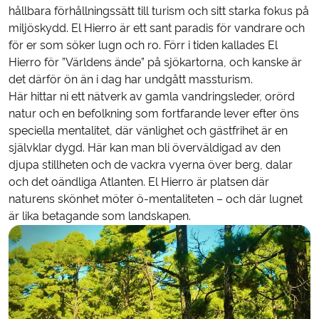
hållbara förhållningssätt till turism och sitt starka fokus på
miljöskydd. El Hierro är ett sant paradis för vandrare och
för er som söker lugn och ro. Förr i tiden kallades El
Hierro för ”Världens ände” på sjökartorna, och kanske är
det därför ön än i dag har undgått massturism.
Här hittar ni ett nätverk av gamla vandringsleder, orörd
natur och en befolkning som fortfarande lever efter öns
speciella mentalitet, där vänlighet och gästfrihet är en
självklar dygd. Här kan man bli överväldigad av den
djupa stillheten och de vackra vyerna över berg, dalar
och det oändliga Atlanten. El Hierro är platsen där
naturens skönhet möter ö-mentaliteten – och där lugnet
är lika betagande som landskapen.