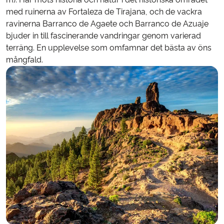
med ruinerna av Fortaleza de Tirajana, och de vackra
ravinerna Barranco de Agaete och Barranco de Azuaje
bjuder in till fascinerande vandringar genom varierad
terräng. En upplevelse som omfamnar det bästa av öns
mångfald.