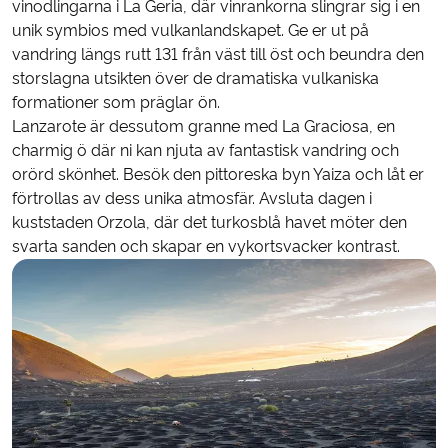
vinodlingarna i La Geria, där vinrankorna slingrar sig i en
unik symbios med vulkanlandskapet. Ge er ut på
vandring längs rutt 131 från väst till öst och beundra den
storslagna utsikten över de dramatiska vulkaniska
formationer som präglar ön.
Lanzarote är dessutom granne med La Graciosa, en
charmig ö där ni kan njuta av fantastisk vandring och
orörd skönhet. Besök den pittoreska byn Yaiza och låt er
förtrollas av dess unika atmosfär. Avsluta dagen i
kuststaden Orzola, där det turkosblå havet möter den
svarta sanden och skapar en vykortsvacker kontrast.