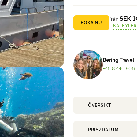
SEK 1
från
BOKA NU
KALKYLER
Bering Travel
+46 8 446 806 
ÖVERSIKT
PRIS/DATUM