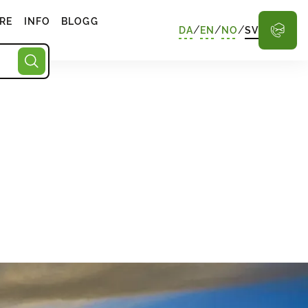
RE
INFO
BLOGG
/
/
/
DA
EN
NO
SV