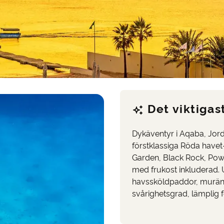
Det viktigas
Dykäventyr i Aqaba, Jor
förstklassiga Röda havet
Garden, Black Rock, Powe
med frukost inkluderad. U
havssköldpaddor, muräno
svårighetsgrad, lämplig f