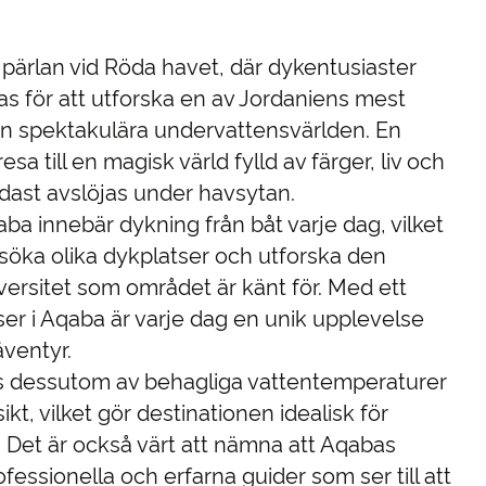
pärlan vid Röda havet, där dykentusiaster
as för att utforska en av Jordaniens mest
den spektakulära undervattensvärlden. En
sa till en magisk värld fylld av färger, liv och
dast avslöjas under havsytan.
aba innebär dykning från båt varje dag, vilket
esöka olika dykplatser och utforska den
versitet som området är känt för. Med ett
ser i Aqaba är varje dag en unik upplevelse
äventyr.
s dessutom av behagliga vattentemperaturer
ikt, vilket gör destinationen idealisk för
. Det är också värt att nämna att Aqabas
essionella och erfarna guider som ser till att