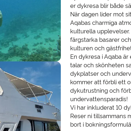
er dykresa blir både 
När dagen lider mot sit
Aqabas charmiga atmosf
kulturella upplevelser
färgstarka basarer och
kulturen och gästfrihe
En dykresa i Aqaba är e
talar och skönheten sa
dykplatser och underv
kommer att förbli ett of
dykutrustning och för
undervattensparadis!
Vi har inkluderat 10 d
Reser ni tillsammans m
bort i bokningsformulä