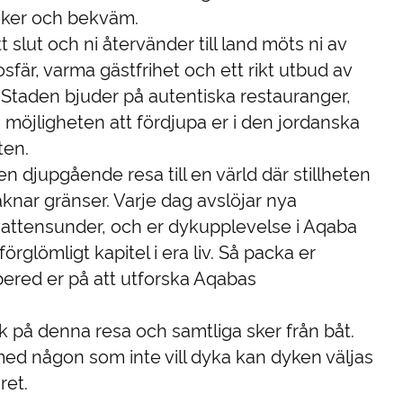
säker och bekväm.
t slut och ni återvänder till land möts ni av
är, varma gästfrihet och ett rikt utbud av
. Staden bjuder på autentiska restauranger,
 möjligheten att fördjupa er i den jordanska
ten.
n djupgående resa till en värld där stillheten
knar gränser. Varje dag avslöjar nya
attensunder, och er dykupplevelse i Aqaba
örglömligt kapitel i era liv. Så packa er
bered er på att utforska Aqabas
yk på denna resa och samtliga sker från båt.
ed någon som inte vill dyka kan dyken väljas
ret.