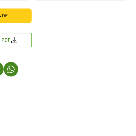
NDE
 PDF
S I EN NY FLIK)
 ÖPPNAS I EN NY FLIK)
(LÄNKEN ÖPPNAS I EN NY FLIK)