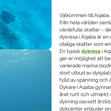
Välkommen till Aqaba, 
från hela världen saml
värdefulla skatter – 
dykresa i Aqaba är en re
otaliga skatter som en
En typisk
dykresa
i Aq
ger er möjlighet att b
varierade marina biodi
stort utbud av dykplat
fylld av spänning och 
Dykare i Aqaba gynna
året runt och utmärkt s
dykning oavsett årstid
dykcenter erbjuder prof