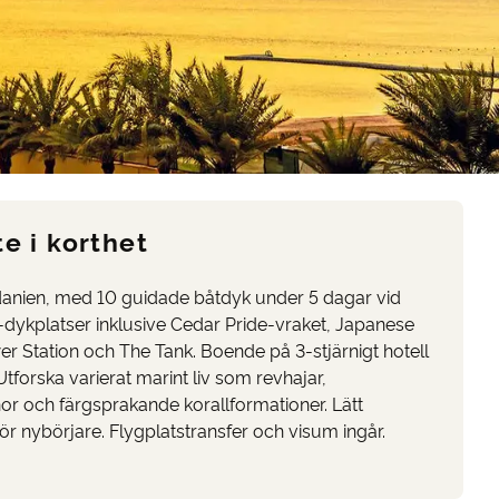
te i korthet
danien, med 10 guidade båtdyk under 5 dagar vid
-dykplatser inklusive Cedar Pride-vraket, Japanese
r Station och The Tank. Boende på 3-stjärnigt hotell
tforska varierat marint liv som revhajar,
r och färgsprakande korallformationer. Lätt
ör nybörjare. Flygplatstransfer och visum ingår.