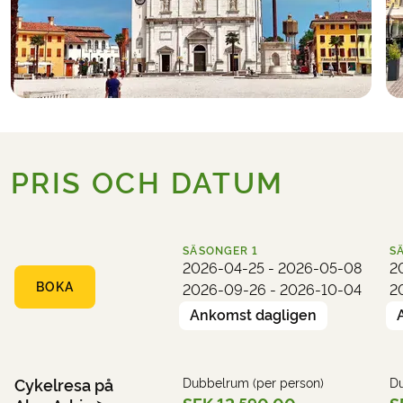
Hotell (exempel):
Hotel Rialto
PRIS OCH DATUM
SÄSONGER
1
S
2026-04-25 - 2026-05-08
2
BOKA
2026-09-26 - 2026-10-04
2
Ankomst dagligen
Cykelresa på
Dubbelrum (per person)
Du