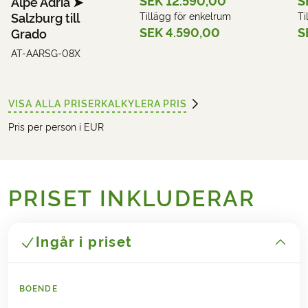
SEK 12.590,00
S
Alpe Adria ➤
Salzburg till
Tillägg för enkelrum
Ti
SEK 4.590,00
S
Grado
AT-AARSG-08X
VISA ALLA PRISER
KALKYLERA PRIS
Pris per person i EUR
PRISET INKLUDERAR
Ingår i priset
BOENDE