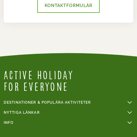
KONTAKTFORMULÄR
Active holiday
for everyone
DESTINATIONER & POPULÄRA AKTIVITETER
Vandringsresa
NYTTIGA LÄNKAR
Cykelresa
Online betalning
INFO
Cykelresa i Frankrike
Gruppresor
Svårighetsnivå vandring
Mont Blanc
Handelsvillkor