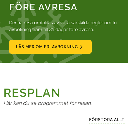
FÖRE AVRESA
Denna resa omfattas av våra särskilda regler om fri
avbokning fram till 35 dagar före avresa.
LÄS MER OM FRI AVBOKNING
RESPLAN
Här kan du se programmet för resan.
FÖRSTORA ALLT