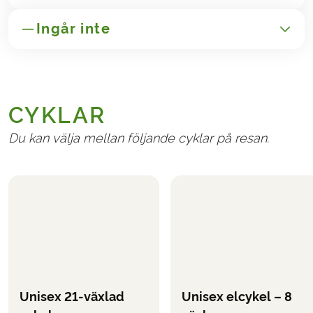
Ingår inte
GENERELLT
Transport till/från Österrike
CYKLAR
Adminidtrationsavgift 250,-
Avbeställing- och reseförsäkringar
Du kan välja mellan följande cyklar på resan.
NÖDVÄNDIGT OCH BETALEAS PÅ PLATS
Eventuella turistskatter på hotellen
TILLVAL
Följande kan väljas i bokningsformuläret när du
bokar resan.
Unisex 21-växlad
Unisex elcykel – 8
Hyra av elcykel
(väljs när ni bokar resan)