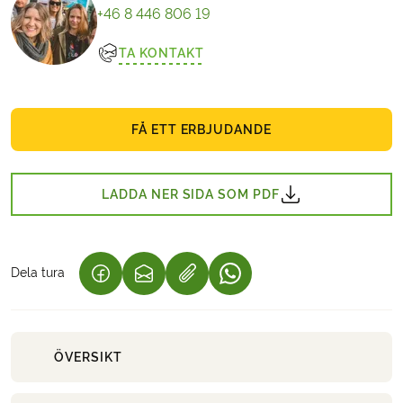
+46 8 446 806 19
TA KONTAKT
FÅ ETT ERBJUDANDE
LADDA NER SIDA SOM PDF
Dela tura
(LÄNKEN ÖPPNAS I EN NY FLIK)
(LÄNKEN ÖPPNAS I EN NY FLIK)
(LÄNKEN ÖPPNAS I EN NY 
ÖVERSIKT