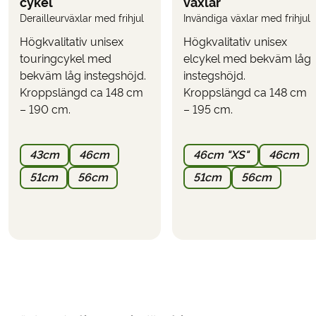
cykel
växlar
Transport tillbaka till Salzburg efter resan
Derailleurväxlar med frihjul
Invändiga växlar med frihjul
Använd funktionen
här på sidan för
”KALKYLERA PRIS”
Högkvalitativ unisex
Högkvalitativ unisex
att se vad resan kostar inklusive de tillval du önskar.
touringcykel med
elcykel med bekväm låg
PARKERING
bekväm låg instegshöjd.
instegshöjd.
Det är möjligt att parkera vid det första hotellet eller i
Kroppslängd ca 148 cm
Kroppslängd ca 148 cm
närheten. Parkering kan inte bokas i förväg och ska
– 190 cm.
– 195 cm.
ordnas direkt med hotellet
(räkna med ett pris på
cirka 10–20 euro per dygn).
43cm
46cm
46cm "XS"
46cm
51cm
56cm
51cm
56cm