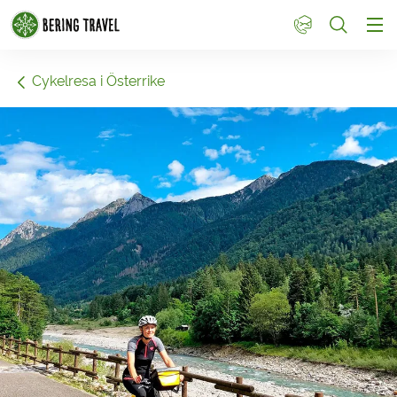
1
Cykelresa i Österrike