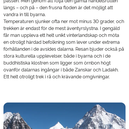
passen. Men genom att följa den gamla handelsrutten
längs – och på – den frusna floden är det möjligt att
vandra in till byarna.
Temperaturen sjunker ofta ner mot minus 30 grader, och
trekken är endast för de mest äventyrslystna. I gengäld
får man uppleva ett helt unikt vinterlandskap och möta
en otroligt härdad befolkning som lever under extrema
förhållanden i de avsides dalarna. Resan bjuder också på
stora kulturella upplevelser, både i byarna och i de
buddhistiska klostren som ligger som örnbon högt
ovanför dalarnas ingångar i både Zanskar och Ladakh.
Ett helt otroligt trek i rå och krävande omgivningar.