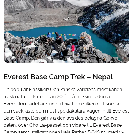
Everest Base Camp Trek – Nepal
En populär klassiker! Och kanske världens mest kända
trekkingtur. Efter mer än 20 år på trekkinglederna i
Everestområdet är vi inte i tvivel om vilken rutt som är
den vackraste och mest spektakulära vägen in till Everest
Base Camp. Den går via den avsides belägna Gokyo-
dalen, över Cho La-passet och vidare till Everest Base
Camp samt utsiktstoppen Kala Pathar, 5.645 m, med vy