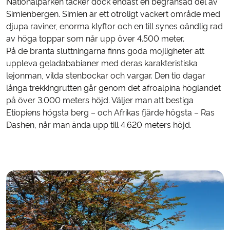
Nationalparken täcker dock endast en begränsad del av
Simienbergen. Simien är ett otroligt vackert område med
djupa raviner, enorma klyftor och en till synes oändlig rad
av höga toppar som når upp över 4.500 meter.
På de branta sluttningarna finns goda möjligheter att
uppleva geladababianer med deras karakteristiska
lejonman, vilda stenbockar och vargar. Den tio dagar
långa trekkingrutten går genom det afroalpina höglandet
på över 3.000 meters höjd. Väljer man att bestiga
Etiopiens högsta berg – och Afrikas fjärde högsta – Ras
Dashen, når man ända upp till 4.620 meters höjd.