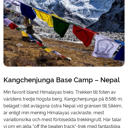
Kangchenjunga Base Camp – Nepal
Min favorit bland Himalayas treks. Trekken till foten av
världens tredje högsta berg, Kangchenjunga på 8.586 m,
beläget i det avlägsna östra Nepal vid gränsen till Sikkim,
är enligt min mening Himalayas vackraste, mest
variationsrika och mest förbisedda trekkingrutt. Här talar
vi om en äkta ”off the beaten track”-trek med fantastiska