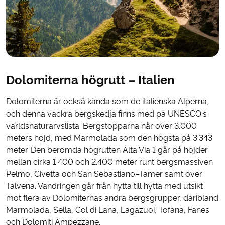
Dolomiterna högrutt – Italien
Dolomiterna är också kända som de italienska Alperna,
och denna vackra bergskedja finns med på UNESCO:s
världsnaturarvslista. Bergstopparna når över 3.000
meters höjd, med Marmolada som den högsta på 3.343
meter. Den berömda högrutten Alta Via 1 går på höjder
mellan cirka 1.400 och 2.400 meter runt bergsmassiven
Pelmo, Civetta och San Sebastiano–Tamer samt över
Talvena. Vandringen går från hytta till hytta med utsikt
mot flera av Dolomiternas andra bergsgrupper, däribland
Marmolada, Sella, Col di Lana, Lagazuoi, Tofana, Fanes
och Dolomiti Ampezzane.