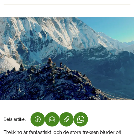
Dela artikel
(LÄNKEN ÖPPNAS I EN NY FLIK)
(LÄNKEN ÖPPNAS I EN NY FLIK)
(LÄNKEN ÖPPNAS I EN N
Trekking är fantastiskt, och de stora treksen bjuder på