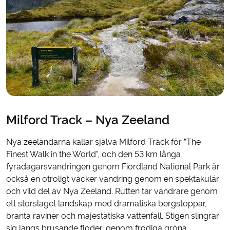
Milford Track – Nya Zeeland
Nya zeeländarna kallar själva Milford Track för ”The
Finest Walk in the World”, och den 53 km långa
fyradagarsvandringen genom Fiordland National Park är
också en otroligt vacker vandring genom en spektakulär
och vild del av Nya Zeeland. Rutten tar vandrare genom
ett storslaget landskap med dramatiska bergstoppar,
branta raviner och majestätiska vattenfall. Stigen slingrar
sig längs brusande floder, genom frodiga gröna