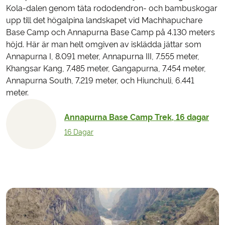
Kola-dalen genom täta rododendron- och bambuskogar
upp till det högalpina landskapet vid Machhapuchare
Base Camp och Annapurna Base Camp på 4.130 meters
höjd. Här är man helt omgiven av isklädda jättar som
Annapurna I, 8.091 meter, Annapurna III, 7.555 meter,
Khangsar Kang, 7.485 meter, Gangapurna, 7.454 meter,
Annapurna South, 7.219 meter, och Hiunchuli, 6.441
meter.
Annapurna Base Camp Trek, 16 dagar
16 Dagar