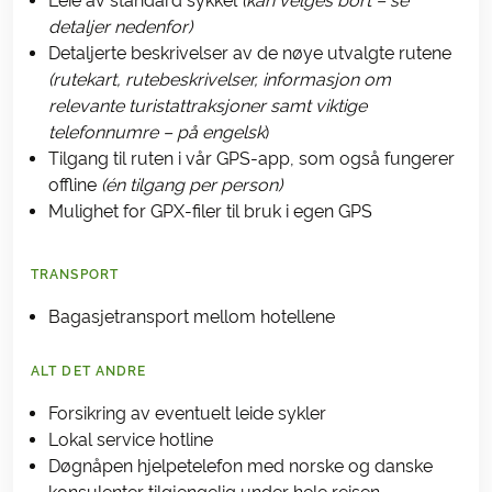
Leie av standard sykkel
(kan velges bort – se
detaljer nedenfor)
Detaljerte beskrivelser av de nøye utvalgte rutene
(rutekart, rutebeskrivelser, informasjon om
relevante turistattraksjoner samt viktige
telefonnumre – på engelsk
)
Tilgang til ruten i vår GPS-app, som også fungerer
offline
(én tilgang per person)
Mulighet for GPX-filer til bruk i egen GPS
TRANSPORT
Bagasjetransport mellom hotellene
ALT DET ANDRE
Forsikring av eventuelt leide sykler
Lokal service hotline
Døgnåpen hjelpetelefon med norske og danske