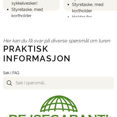
sykkelvesker)
Styretaske, med
Styretaske, med
kortholder
kortholder
Holder for
Holder for
smarttelefon
smarttelefon
Hjelmer (ikke påkrevd,
Hjelmer (ikke påkrevd,
men anbefales)
Her kan du få svar på diverse spørsmål om turen
men anbefales)
SPD-pedaler på
PRAKTISK
SPD-pedaler på
forespørsel
forespørsel
INFORMASJON
Søk i FAQ