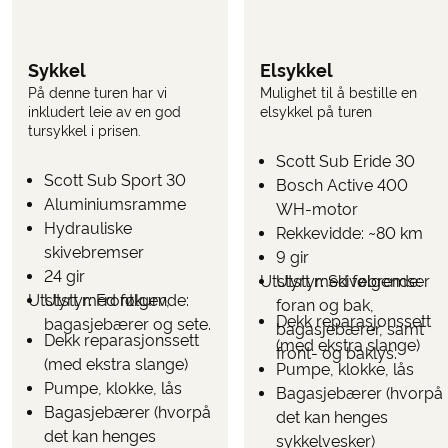
TILLEGG
Følgende kan velges i bestillingsskjemaet når dere
reserverer reisen
Sykkel
Elsykkel
På denne turen har vi
Mulighet til å bestille en
Oppgradering til elsykkel
(velges når dere bestiller
inkludert leie av en god
elsykkel på turen
turen)
tursykkel i prisen.
Scott Sub Eride 30
Bruk funksjonen «
» her på siden for å se
UTREGN PRIS
Scott Sub Sport 30
Bosch Active 400
hva turen koster inkl. de tilleggene du ønsker.
Aluminiumsramme
WH-motor
PARKERING
Hydrauliske
Rekkevidde: ~80 km
Det er mulig å parkere ved det første hotellet eller i
skivebremser
9 gir
nærheten. Parkering kan ikke forhåndsbestilles og
24 gir
Utstyrt med følgende:
Utstyr: Skivebremser
må avtales direkte med hotellet
(forvent en pris på
Utstyrt med følgende:
Utstyr: Frontkurv,
foran og bak,
mellom 10–20 euro per døgn).
Dekk reparasjonssett
bagasjebærer og sete.
bagasjebærer, samt
Dekk reparasjonssett
(med ekstra slange)
front- og baklys.
(med ekstra slange)
Pumpe, klokke, lås
Pumpe, klokke, lås
Bagasjebærer (hvorpå
Bagasjebærer (hvorpå
det kan henges
det kan henges
sykkelvesker)