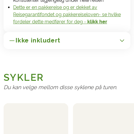
konsulenter tilgjengelig under hele reisen
Dette er en pakkereise og er dekket av
Reisegarantifondet og pakkereiseloven- se hvilke
fordeler dette medfører for deg -
klikk her
Ikke inkludert
GENERELT
Transport til/fra Frankrike
SYKLER
Administrasjonsgebyr kr. 265,-
Avbestillings- og reiseforsikringer
Du kan velge mellom disse syklene på turen.
NØDVENDIGT OG BETALES LOKALT
Eventuelle turistskatter på hotellene