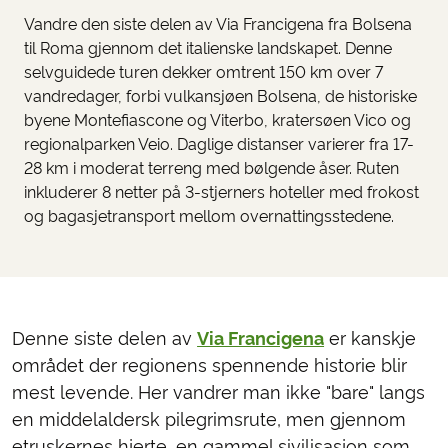
Vandre den siste delen av Via Francigena fra Bolsena
til Roma gjennom det italienske landskapet. Denne
selvguidede turen dekker omtrent 150 km over 7
vandredager, forbi vulkansjøen Bolsena, de historiske
byene Montefiascone og Viterbo, kratersøen Vico og
regionalparken Veio. Daglige distanser varierer fra 17-
28 km i moderat terreng med bølgende åser. Ruten
inkluderer 8 netter på 3-stjerners hoteller med frokost
og bagasjetransport mellom overnattingsstedene.
Denne siste delen av
Via Francigena
er kanskje
området der regionens spennende historie blir
mest levende. Her vandrer man ikke "bare" langs
en middelaldersk pilegrimsrute, men gjennom
etruskernes hjerte, en gammel sivilisasjon som