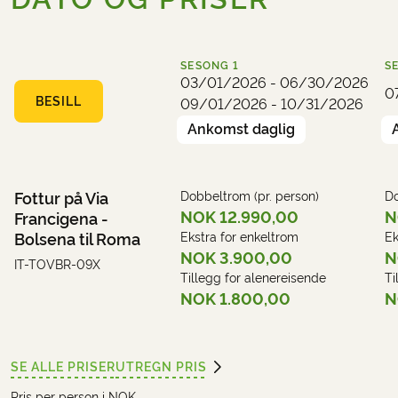
Peter's Basilica. Den monumentale Via
omkringliggende landskapet.
della Conciliazione leder dere frem til den
Hotell (eksempel):
Tempio di Apollo
store plassen hvor tusenvis av pilegrimer
SESONG
1
S
har samlet seg gjennom århundrene. Ta et
03/01/2026 - 06/30/2026
0
bilde, kjøp et postkort fra Vatican City, og
BESILL
09/01/2026 - 10/31/2026
ta dere deretter tid til å slappe av – og
Ankomst daglig
nyte Den evige stad!
Hotell (eksempel):
Hotel San Peitro
Fottur på Via
Dobbeltrom (pr. person)
Do
NOK 12.990,00
N
Francigena -
Bolsena til Roma
Ekstra for enkeltrom
Ek
NOK 3.900,00
N
IT-TOVBR-09X
Tillegg for alenereisende
Ti
NOK 1.800,00
N
SE ALLE PRISER
UTREGN PRIS
Pris per person i NOK