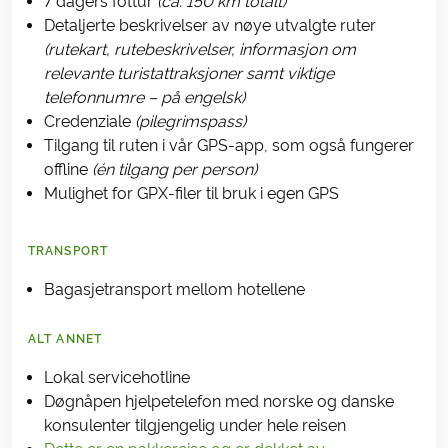
7 dagers fottur
(ca. 150 km totalt)
Detaljerte beskrivelser av nøye utvalgte ruter
(rutekart, rutebeskrivelser, informasjon om
relevante turistattraksjoner samt viktige
telefonnumre – på engelsk)
Credenziale
(pilegrimspass)
Tilgang til ruten i vår GPS-app, som også fungerer
offline
(én tilgang per person)
Mulighet for GPX-filer til bruk i egen GPS
TRANSPORT
Bagasjetransport mellom hotellene
ALT ANNET
Lokal servicehotline
Døgnåpen hjelpetelefon med norske og danske
konsulenter tilgjengelig under hele reisen