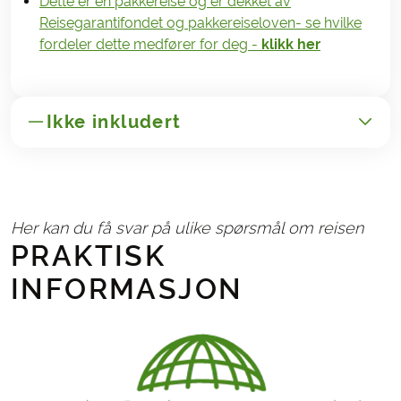
Dette er en pakkereise og er dekket av
Reisegarantifondet og pakkereiseloven- se hvilke
fordeler dette medfører for deg -
klikk her
Ikke inkludert
GENERELT
Transport til/fra Italia
Her kan du få svar på ulike spørsmål om reisen
Reise- og avbestillingsforsikring
PRAKTISK
Administrasjonsgebyr 165,-
INFORMASJON
NØDVENDIG OG BETALING PÅ STEDET
Eventuelle turistskatter på hotellene
Bruk funksjonen «
» her på siden for å se
UTREGN PRIS