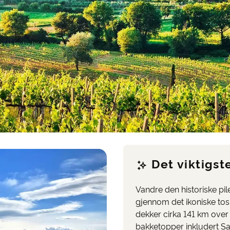
Det viktigste
Vandre den historiske pil
gjennom det ikoniske to
dekker cirka 141 km ove
bakketopper inkludert S