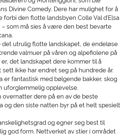
lalderen) og Monteriggioni, som ble
ans Divine Comedy. Dere har mulighet for å
e forbi den flotte landsbyen Colle Val d’Elsa
na – som må sies å være den best bevarte
cana.
 det utrulig flotte landskapet, de endeløse
rende valmuer på våren og alpefiolene på
j er, det landskapet dere kommer til å
t sett ikke har endret seg på hundrede år.
a er fantastisk med bølgende bakker, skog
En uforglemmelig opplevelse.
n overnatter dere på en av de beste
a og den siste natten byr på et helt spesielt
nskelighetsgrad og egner seg best til
lig god form. Nettverket av stier i området