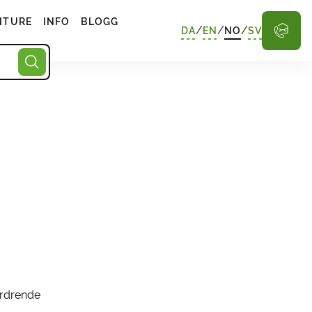
NTURE
INFO
BLOGG
/
/
/
DA
EN
NO
SV
ordrende