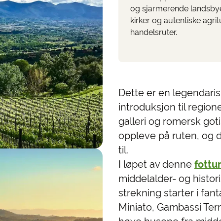
og sjarmerende landsbye
kirker og autentiske agr
handelsruter.
Dette er en legendari
introduksjon til regio
galleri og romersk goti
oppleve på ruten, og de
til.
I løpet av denne
fottur
middelalder- og histor
strekning starter i fa
Miniato, Gambassi Ter