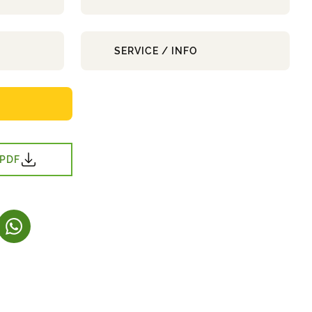
SERVICE / INFO
 PDF
NY FANE)
NES I NY FANE)
(LENKE ÅPNES I NY FANE)