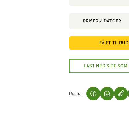
PRISER / DATOER
FÅ ET TILBUD
LAST NED SIDE SOM
Del tur
(LENKE ÅPNES I 
(LENKE ÅP