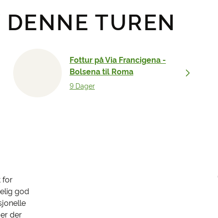
 DENNE TUREN
Fottur på Via Francigena -
Bolsena til Roma
9 Dager
 for
melig god
sjonelle
der der