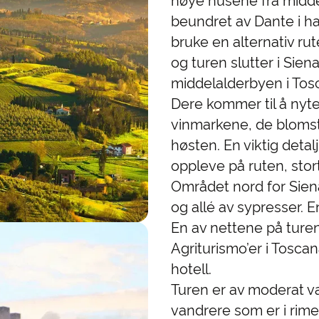
høye husene fra midde
beundret av Dante i h
bruke en alternativ rut
og turen slutter i Sie
middelalderbyen i Tos
Dere kommer til å nyte
vinmarkene, de blomst
høsten. En viktig detal
oppleve på ruten, stor
Området nord for Sien
og allé av sypresser. 
En av nettene på ture
Agriturismo’er i Toscan
hotell.
Turen er av moderat va
vandrere som er i rime