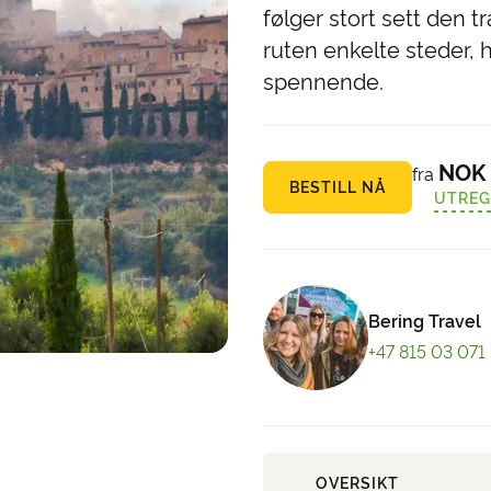
følger stort sett den t
ruten enkelte steder, 
spennende.
NOK 
fra
BESTILL NÅ
UTREG
Bering Travel
+47 815 03 071
OVERSIKT