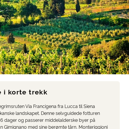
 i korte trekk
egrimsruten Via Francigena fra Lucca til Siena
skanske landskapet. Denne selvguidede fotturen
r 6 dager og passerer middelalderske byer på
an Gimignano med sine berømte tårn, Monteriggioni