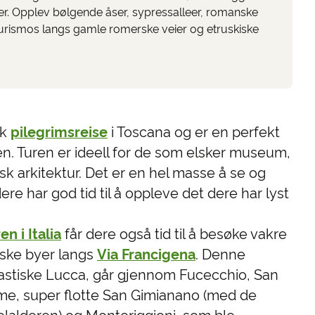
r. Opplev bølgende åser, sypressalleer, romanske
iturismos langs gamle romerske veier og etruskiske
sk
pilegrimsreise
i Toscana og er en perfekt
nen. Turen er ideell for de som elsker museum,
sk arkitektur. Det er en hel masse å se og
re har god tid til å oppleve det dere har lyst
en i Italia
får dere også tid til å besøke vakre
iske byer langs
Via Francigena
. Denne
ntastiske Lucca, går gjennom Fucecchio, San
me, super flotte San Gimianano (med de