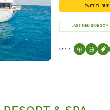
FÅ ET TILBUD
LAST NED SIDE SOM
Del tur
(LENKE ÅPNES I 
(LENKE ÅP