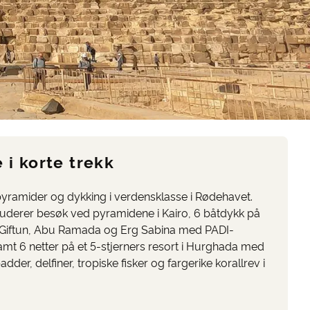
e i korte trekk
yramider og dykking i verdensklasse i Rødehavet.
luderer besøk ved pyramidene i Kairo, 6 båtdykk på
 Giftun, Abu Ramada og Erg Sabina med PADI-
 samt 6 netter på et 5-stjerners resort i Hurghada med
adder, delfiner, tropiske fisker og fargerike korallrev i