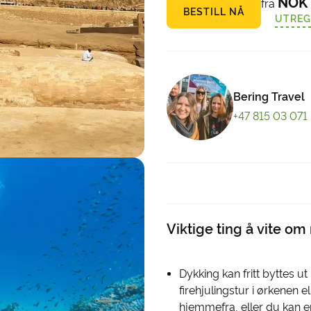
NOK 
fra
BESTILL NÅ
UTREG
Bering Travel
+47 815 03 071
Viktige ting å vite om
Dykking kan fritt byttes 
firehjulingstur i ørkenen e
hjemmefra, eller du kan en