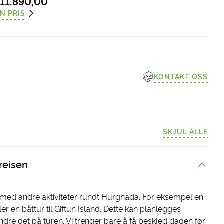
11.890,00
N PRIS
KONTAKT OSS
SKJUL ALLE
 reisen
ut med andre aktiviteter rundt Hurghada. For eksempel en
ller en båttur til Giftun Island. Dette kan planlegges
dre det på turen. Vi trenger bare å få beskjed dagen før.