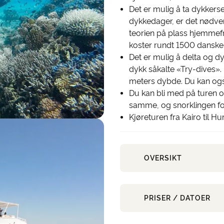
Det er mulig å ta dykkerse
dykkedager, er det nødvend
teorien på plass hjemmef
koster rundt 1500 danske 
Det er mulig å delta og dyk
dykk såkalte «Try-dives». 
meters dybde. Du kan ogs
Du kan bli med på turen og 
samme, og snorklingen f
Kjøreturen fra Kairo til H
OVERSIKT
PRISER / DATOER