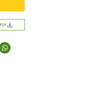
 PDF
NY FANE)
NES I NY FANE)
(LENKE ÅPNES I NY FANE)