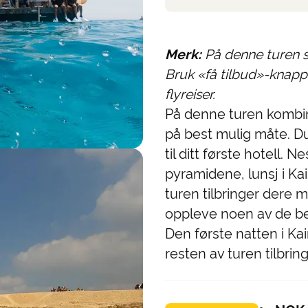
Merk:
På denne turen sk
Bruk «få tilbud»-knappe
flyreiser.
På denne turen kombin
på best mulig måte. Du
til ditt første hotell. 
pyramidene, lunsj i Kai
turen tilbringer dere 
oppleve noen av de b
Den første natten i Kai
resten av turen tilbrin