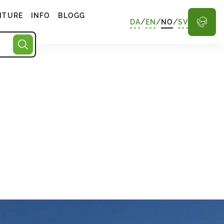
NTURE
INFO
BLOGG
/
/
/
DA
EN
NO
SV