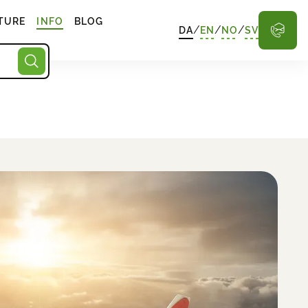
TURE
INFO
BLOG
/
/
/
DA
EN
NO
SV