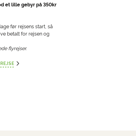
od et lille gebyr på 350kr
dage før rejsens start, så
ave betalt for rejsen og
de flyrejser.
FREJSE