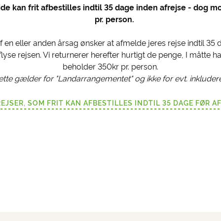
de kan frit afbestilles indtil 35 dage inden afrejse - dog m
pr. person.
af en eller anden årsag ønsker at afmelde jeres rejse indtil 35 
lyse rejsen. Vi returnerer herefter hurtigt de penge, I måtte h
beholder 350kr pr. person.
tte gælder for "Landarrangementet" og ikke for evt. inkludere
REJSER, SOM FRIT KAN AFBESTILLES INDTIL 35 DAGE FØR A