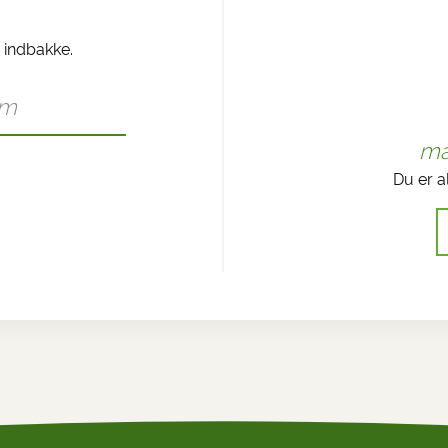
n indbakke.
ma
Du er a