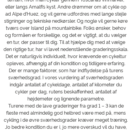
eller langs Amalfi’s kyst. Andre drømmer om at cykle op
ad Alpe d’Huez, og vil gerne udfordres med lange stejle
stigninger og tekniske nedkørsler. Og nogle vil gerne køre
tværs over Island på mountainbike. Folks ønsker, behov
og formåen er forskellige, og det er vigtigt, at du vælger
en tur, der passer til dig. Til at hjælpe dig med at vælge
den rigtige tur, har vi lavet nedenstående graderingsskala.
Det er naturligvis individuelt, hvor krævende en cykeltur
opleves, afhængig af din kondition og tidligere erfaring.
Der er mange faktorer, som har indflydelse på turens
sværhedsgrad. I vores vurdering af sværhedsgraden
indgår antallet af cykeldage, antallet af kilometer du
cykler per dag, rutens beskaffenhed, antallet af
højdemeter og lignende parametre.
Turene med de lave graderinger fra grad 1 – 3 kan de
fleste med almindelig god helbred være med på, mens
cykling i de øvre sværhedsgrader kræver meget træning.
Jo bedre kondition du er i, jo mere overskud vil du have,