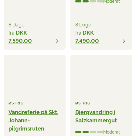
Moderat
8 Dage
8 Dage
DKK
DKK
fra
fra
7.590,00
7.490,00
ØSTRIG
ØSTRIG
Vandreferie på Skt.
Bjergvandring i
Johann-
Salzkammergut
pilgrimsruten
Moderat