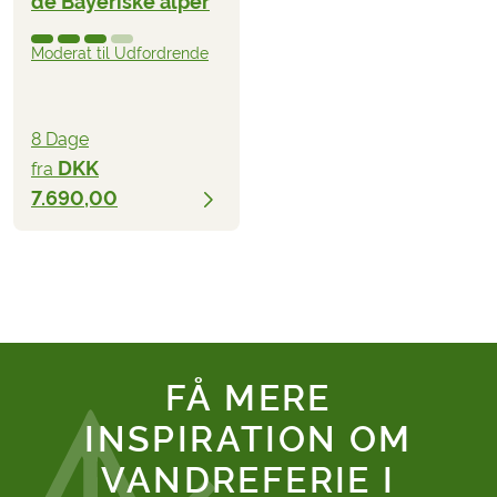
de Bayeriske alper
Moderat til Udfordrende
8 Dage
DKK
fra
7.690,00
FÅ MERE
INSPIRATION OM
VANDREFERIE I