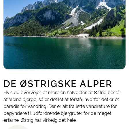
DE ØSTRIGSKE ALPER
Hvis du overvejer, at mere en halvdelen af Østrig består
af alpine bjerge, så er det let at forstå, hvorfor det er et
paradis for vandring. Der er alt fra lette vandreture for
begyndere til udfordrende bjergruter for de meget
erfarne. Østrig har virkelig det hele.