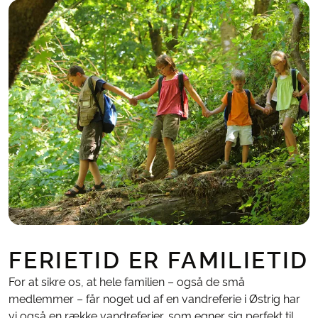
FERIETID ER FAMILIETID
For at sikre os, at hele familien – også de små
medlemmer – får noget ud af en vandreferie i Østrig har
vi også en række vandreferier, som egner sig perfekt til