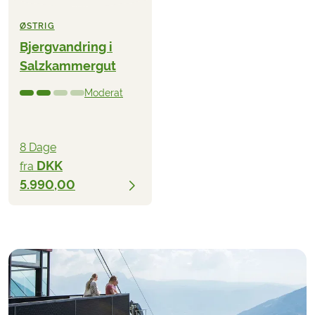
ØSTRIG
Bjergvandring i
Salzkammergut
Moderat
8 Dage
DKK
fra
5.990,00