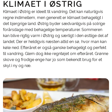
KLIMAET I ØSTRIG
Klimaet i Østrig er ideelt til vandring. Det kan naturligvis
regne indimellem, men generelt er klimaet behageligt i
det bjergrige land. Østrig byder sædvanligvis på solrige
forårsdage med behagelige temperaturer. Sommeren
kan blive rigtig varm i Østrig og særligt i den østlige del af
landet. Der er heldigvis næsten altid en sø, hvor man kan
køle ned. Efteråret er også ganske behageligt og perfekt
til vandring. Glem dog ikke regntøjet om efteråret. Grønne
skove og frodige enge har jo som bekendt brug for et
skyl i ny og næ.