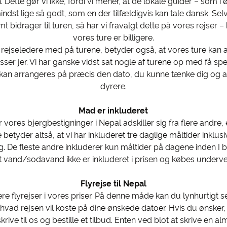
Dette gør vi ikke, fordi vi mener, at de lokale guider – som i 
ndst lige så godt, som en der tilfældigvis kan tale dansk. S
t bidrager til turen, så har vi fravalgt dette på vores rejser –
vores ture er billigere.
e rejseledere med på turene, betyder også, at vores ture kan 
ser jer. Vi har ganske vidst sat nogle af turene op med få sp
e kan arrangeres på præcis den dato, du kunne tænke dig og at
dyrere.
Mad er inkluderet
vores bjergbestigninger i Nepal adskiller sig fra flere andre, er
e betyder altså, at vi har inkluderet tre daglige måltider inklusi
. De fleste andre inkluderer kun måltider på dagene inden I b
 vand/sodavand ikke er inkluderet i prisen og købes undervej
Flyrejse til Nepal
udere flyrejser i vores priser. På denne måde kan du lynhurtigt
e, hvad rejsen vil koste på dine ønskede datoer. Hvis du ønsker, 
 skrive til os og bestille et tilbud. Enten ved blot at skrive en a