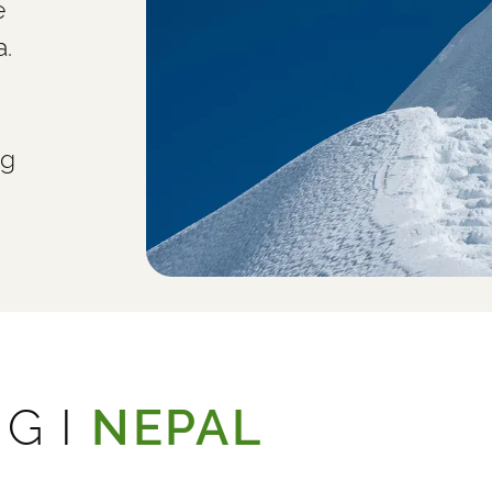
e
a.
og
G I
NEPAL