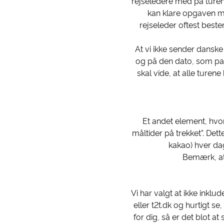
rejseledere med på turen. 
kan klare opgaven mi
rejseleder oftest bestem
At vi ikke sender dansk
og på den dato, som pas
skal vide, at alle turen
Et andet element, hvor 
måltider på trekket”. Dett
kakao) hver dag
Bemærk, at
Vi har valgt at ikke inkl
eller t2t.dk og hurtigt s
for dig, så er det blot at