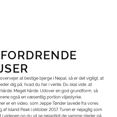
FORDRENDE
JSER
overvejer at bestige bjerge i Nepal, så er det vigtigt, at
eder dig på, hvad du har i vente. Du skal vide, at
r hårde. Meget hårde. Udover en god grundform, så
rene også en væsentlig portion viljestyrke.
her er en video, som Jeppe Tønder lavede fra vores
g af Island Peak i oktober 2017. Turen er nøjagtig som
 i videoen og du vil se nøjagtigt de samme steder på