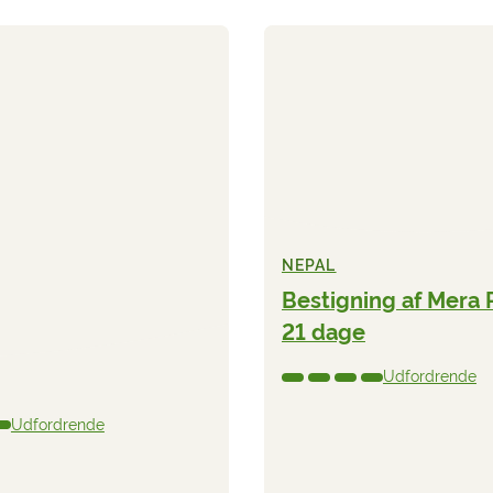
NEPAL
Bestigning af Mera 
21 dage
Udfordrende
Udfordrende