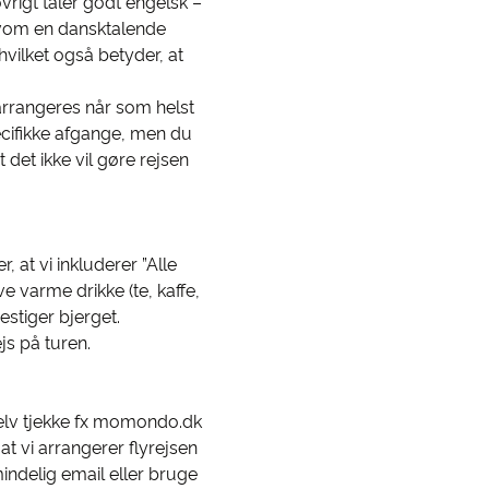
øvrigt taler godt engelsk –
elvom en dansktalende
 hvilket også betyder, at
arrangeres når som helst
ecifikke afgange, men du
 det ikke vil gøre rejsen
, at vi inkluderer ”Alle
ve varme drikke (te, kaffe,
estiger bjerget.
s på turen.
 selv tjekke fx momondo.dk
at vi arrangerer flyrejsen
lmindelig email eller bruge