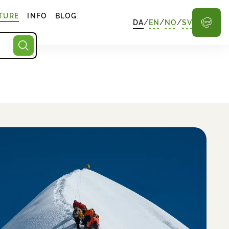
TURE
INFO
BLOG
/
/
/
DA
EN
NO
SV