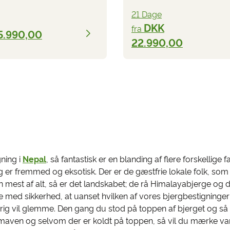
21 Dage
DKK
fra
5.990,00
22.990,00
ning i
Nepal
, så fantastisk er en blanding af flere forskellige 
er fremmed og eksotisk. Der er de gæstfrie lokale folk, som e
 mest af alt, så er det landskabet; de rå Himalayabjerge og 
ge med sikkerhed, at uanset hvilken af vores bjergbestigninger
drig vil glemme. Den gang du stod på toppen af bjerget og så 
 i maven og selvom der er koldt på toppen, så vil du mærke var