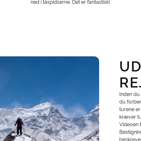
ned i tåspidserne. Det er fantastisk!
UD
RE
Inden du 
du forber
turene e
kræver tu
Videoen 
Bestignin
beskrevet