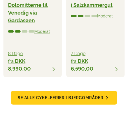
Dolomitterne til
i Salzkammergut
Venedig via
Moderat
Gardasøen
Moderat
8 Dage
7 Dage
DKK
DKK
fra
fra
8.990,00
6.590,00
SE ALLE CYKELFERIER I BJERGOMRÅDER