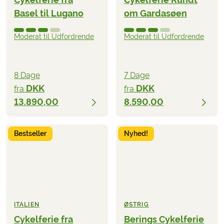
Basel til Lugano
om Gardasøen
Moderat til Udfordrende
Moderat til Udfordrende
8 Dage
7 Dage
DKK
DKK
fra
fra
13.890,00
8.590,00
Bestseller
Nyhed!
ITALIEN
ØSTRIG
Cykelferie fra
Berings Cykelferie