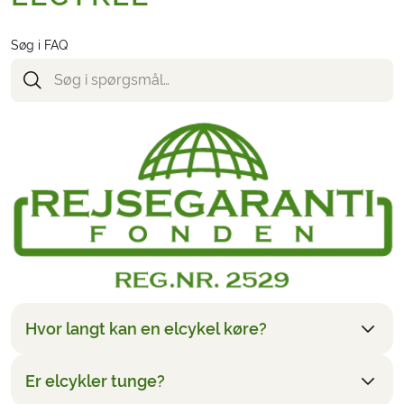
Søg i FAQ
Hvor langt kan en elcykel køre?
Er elcykler tunge?
De fleste elcykler kan køre mellem 60 og 120 km på
en opladning afhængigt af terræn, vind, og hvor