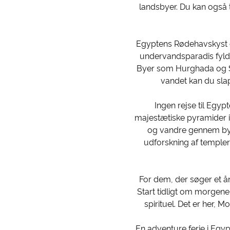
landsbyer. Du kan også 
Egyptens Rødehavskyst er
undervandsparadis fyldt 
Byer som Hurghada og Sh
vandet kan du slap
Ingen rejse til Egyp
majestætiske pyramider i
og vandre gennem bye
udforskning af temple
For dem, der søger et ån
Start tidligt om morgen
spirituel. Det er her, 
En adventure ferie i Egy