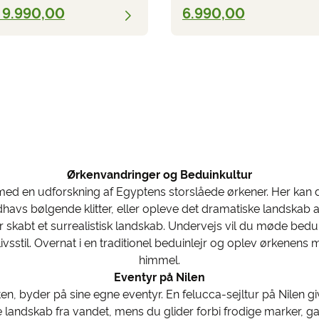
 9.990,00
6.990,00
Ørkenvandringer og Beduinkultur
ed en udforskning af Egyptens storslåede ørkener. Her kan 
vs bølgende klitter, eller opleve det dramatiske landskab 
 skabt et surrealistisk landskab. Undervejs vil du møde bedu
sstil. Overnat i en traditionel beduinlejr og oplev ørkenens 
himmel.
Eventyr på Nilen
pten, byder på sine egne eventyr. En felucca-sejltur på Nilen g
e landskab fra vandet, mens du glider forbi frodige marker, 