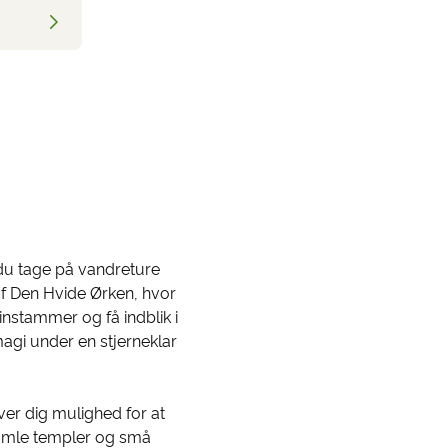
du tage på vandreture
af Den Hvide Ørken, hvor
instammer og få indblik i
magi under en stjerneklar
iver dig mulighed for at
gamle templer og små