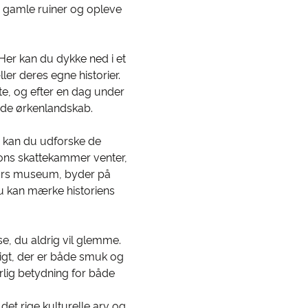
e gamle ruiner og opleve
Her kan du dykke ned i et
ler deres egne historier.
e, og efter en dag under
ende ørkenlandskab.
ro kan du udforske de
mons skattekammer venter,
dørs museum, byder på
u kan mærke historiens
se, du aldrig vil glemme.
igt, der er både smuk og
ærlig betydning for både
et rige kulturelle arv og