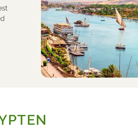
est
ed
YPTEN