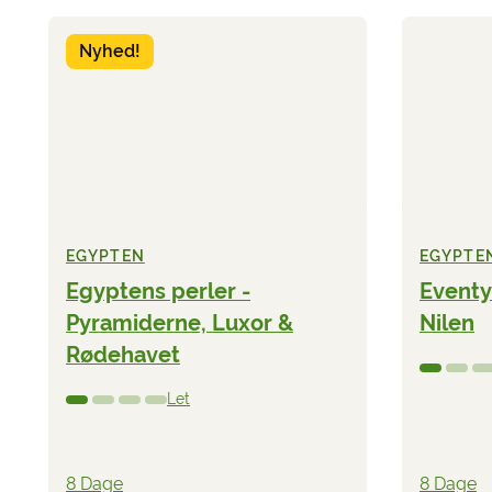
Nyhed!
EGYPTEN
EGYPTE
Egyptens perler -
Eventy
Pyramiderne, Luxor &
Nilen
Rødehavet
Let
8 Dage
8 Dage