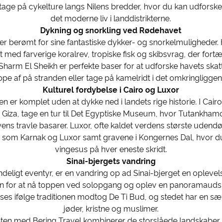
tage på cykelture langs Nilens bredder, hvor du kan udforsk
det moderne liv i landdistrikterne.
Dykning og snorkling ved Rødehavet
 berømt for sine fantastiske dykker- og snorkelmuligheder. 
med farverige koralrev, tropiske fisk og skibsvrag, der fortæl
arm El Sheikh er perfekte baser for at udforske havets skatt
pe af på stranden eller tage på kamelridt i det omkringligg
Kulturel fordybelse i Cairo og Luxor
ten er komplet uden at dykke ned i landets rige historie. I Cai
 Giza, tage en tur til Det Egyptiske Museum, hvor Tutankha
ns travle basarer. Luxor, ofte kaldet verdens største uden
r som Karnak og Luxor samt gravene i Kongernes Dal, hvor d
vingesus på hver eneste skridt.
Sinai-bjergets vandring
deligt eventyr, er en vandring op ad Sinai-bjerget en oplevel
en for at nå toppen ved solopgang og oplev en panoramauds
Moses ifølge traditionen modtog De Ti Bud, og stedet har en s
jøder, kristne og muslimer.
pten med Bering Travel kombinerer de storslåede landskaber, d