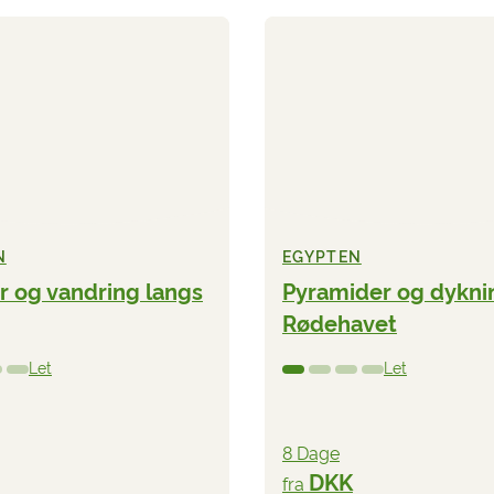
N
EGYPTEN
r og vandring langs
Pyramider og dyknin
Rødehavet
Let
Let
8 Dage
DKK
fra