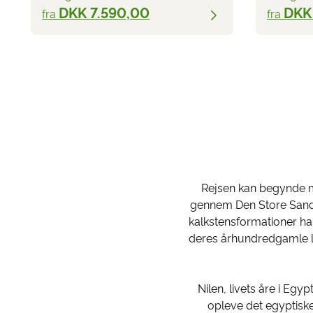
DKK 7.590,00
DKK
fra
fra
Rejsen kan begynde m
gennem Den Store Sandha
kalkstensformationer har
deres århundredgamle liv
Nilen, livets åre i Egy
opleve det egyptisk