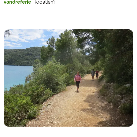
vandreferie
i Kroatien?