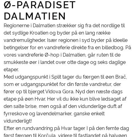
Ø-PARADISET
DALMATIEN
Regionerne i Dalmatien strækker sig fra det nordlige til
det sydlige Kroatien og byder på en lang række
vandremuligheder. Især regionen i syd byder på ideelle
betingelser for en vandreferie direkte fra en billedbog. På
vores vandreferie Ø-hop i Dalmatien, går ruten til de
smukkeste øer i landet over otte dage og seks daglige
etaper.
Med udgangspunkt i Split tager du færgen til øen Brač,
som er udgangspunktet for din første vandretur, der
fører op til bjerget Vidova Gora. Nyd den næste dags
etape på øen Hvar. Her vil du ikke kun blive ledsaget af
den salte brise, men også af den vidunderlige duft af
fyrreskove og lavendelmarker, ganske enkelt
vidunderligt!
Efter en rundvandring på Hvar tager I på den femte dag
først færgen til Korčula, videre til fastlandet på halvøen