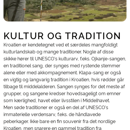
KULTUR OG TRADITION
Kroatien er kendetegnet ved et særdeles mangfoldigt
kulturlandskab og mange traditioner. Nogle af disse
skikke hører til UNESCO's kulturarv, f.eks. Ojkanje-sangen,
en traditionel sang, der synges med rystende stemmer
alene eller med akkompagnement. Klapa-sang er også
en vigtig og langvarig tradition i Kroatien, hvis rødder går
tilbage til middelalderen. Sangen synges for det meste af
grupper, og sangene kredser hovedsageligt om emner
som kærlighed, havet eller livsstilen i Middelhavet.
Men søde traditioner er også en del af UNESCO's
immaterielle verdensarv, f.eks. de håndlavede
peberkager. Ikke bare en fin souvenir fra det nordlige
Kroatien, men snarere en gammel tradition fra