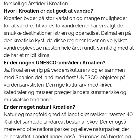
forskellige årstider i Kroatien.
Hvor i Kroatien er det godt at vandre?
Kroatien byder på stor variation og mange muligheder
for at vandre. Til vores to vandreferier har vi valgt de
smukke destinationer Istrien og øparadiset Dalmatien på
den kroatiske kyst, da disse regioner lover en vellykket
vandreoplevelse næsten hele året rundt, samtidig med at
de har et mildt klima.
Er der nogen UNESCO-områder i Kroatien?
Ja. Kroatien er rig på verdenskulturarv og er sammen
med Spanien det land med flest UNESCO-objekter på
verdensarvslisten. Den rige kulturarv med kirker,
katedraler og museer præger landets kunstneriske og
musikalske traditioner.
Er der meget natur i Kroatien?
Natur og mangfoldighed så langt øjet rækker: næsten 40
% af det samlede landareal består af skov. Der er også
mere end otte nationalparker og elleve naturparker, der
er beskyttet. Landet ligger også i "Europas blå hjerte" og