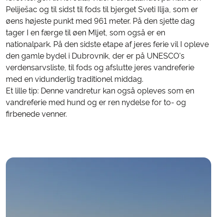
Peliješac og til sidst til fods til bjerget Sveti Ilija, som er
øens højeste punkt med 961 meter. På den sjette dag
tager I en færge til øen Mljet, som også er en
nationalpark. På den sidste etape af jeres ferie vil I opleve
den gamle bydel i Dubrovnik, der er på UNESCO's
verdensarvsliste, til fods og afslutte jeres vandreferie
med en vidunderlig traditionel middag.
Et lille tip: Denne vandretur kan også opleves som en
vandreferie med hund og er ren nydelse for to- og
firbenede venner.