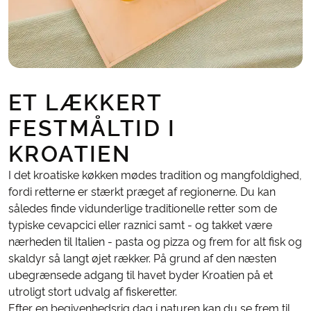
ET LÆKKERT
FESTMÅLTID I
KROATIEN
I det kroatiske køkken mødes tradition og mangfoldighed,
fordi retterne er stærkt præget af regionerne. Du kan
således finde vidunderlige traditionelle retter som de
typiske cevapcici eller raznici samt - og takket være
nærheden til Italien - pasta og pizza og frem for alt fisk og
skaldyr så langt øjet rækker. På grund af den næsten
ubegrænsede adgang til havet byder Kroatien på et
utroligt stort udvalg af fiskeretter.
Efter en begivenhedsrig dag i naturen kan du se frem til