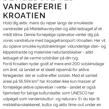
VANDREFERIE I
KROATIEN
Hold dig aktiv, mens du rejser langs de smukkeste
vandrestier på Middelhavskysten og altid ledsaget af et
mildt klima. Denne fornøjelige oplevelse venter dig på
vores vandreture med bagagetransport i Kroatien. Her vil
du opleve smukke kyststrækninger, vidunderlige sten- og
klippestrande og maleriske naturlandskaber - altid
ledsaget af de varme solstråler på din ryg.
Fordi Kroatien nyder godt af mere end 200 solskinsdage
om året, så landet er et ideelt rejsemål for aktive
feriegæster, der er sultne efter solskin. Med et samlet
areal på 56.594 km² har Kroatien ikke kun masser af
fornøjelige aktive oplevelser i vente - landet er også
hjemsted for talrige kulturskatte, som UNESCO har
udpeget som verdenskultur- og naturarv. Er du klar til
middelhavskøkkenet, kultur og aktiv time-out under en