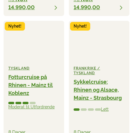
14.990,00
14.990,00
Nyhet!
Nyhet!
TYSKLAND
FRANKRIKE /
TYSKLAND
Fotturcruise på
Sykkelcruise:
Rhinen - Mainz til
Rhinen og Alsace,
Koblenz
Mainz - Strasbourg
Moderat til Utfordrende
Lett
8 Dager
8 Dager