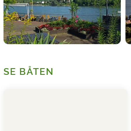
Etter sykkelturen fortsetter båten videre
mot Mainz, hvor dere kan slappe av og
nyte kvelden ombord.
SE BÅTEN