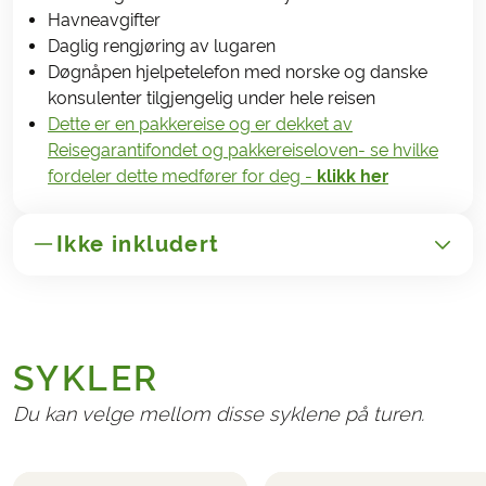
Havneavgifter
Daglig rengjøring av lugaren
Døgnåpen hjelpetelefon med norske og danske
konsulenter tilgjengelig under hele reisen
Dette er en pakkereise og er dekket av
Reisegarantifondet og pakkereiseloven- se hvilke
fordeler dette medfører for deg -
klikk her
Ikke inkludert
GENERELT
Transport til/fra Tyskland
SYKLER
Administrasjonsgebyr kr. 265,-
Avbestillings- og reiseforsikringer
Du kan velge mellom disse syklene på turen.
Drikke om bord på båten
Tips