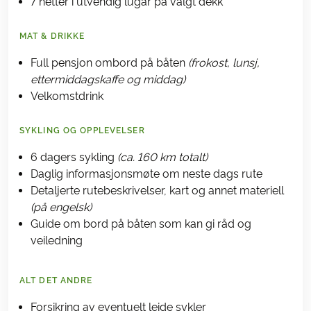
7 netter i utvendig lugar på valgt dekk
MAT & DRIKKE
Full pensjon ombord på båten
(frokost, lunsj,
ettermiddagskaffe og middag)
Velkomstdrink
SYKLING OG OPPLEVELSER
6 dagers sykling
(ca. 160 km totalt)
Daglig informasjonsmøte om neste dags rute
Detaljerte rutebeskrivelser, kart og annet materiell
(på engelsk)
Guide om bord på båten som kan gi råd og
veiledning
ALT DET ANDRE
Forsikring av eventuelt leide sykler