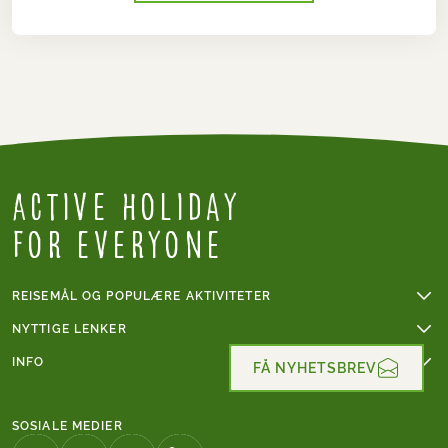
Active Holiday
for everyone
REISEMÅL OG POPULÆRE AKTIVITETER
Fotturer
NYTTIGE LENKER
Sykkelferier
Online betaling
INFO
Sykkelferie i Frankrike
FÅ NYHETSBREV
Gruppereiser
Vanskelighetsgrad fotturer
Mont Blanc
Våre reisebetingelser
Vanskelighetsgrad sykling
Fottur i Italia
SOSIALE MEDIER
Tips til fotturen din
Caminoen