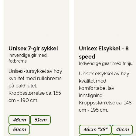
TILLEGG
Følgende kan velges i bestillingsskjemaet når dere
reserverer reisen
Leie av sykkel/elsykkel
(velges når dere bestiller
turen)
Unisex 7-gir sykkel
Unisex Elsykkel - 8
Innvendige gir med
speed
Bruk funksjonen «
» her på siden for å se
UTREGN PRIS
fotbrems
Indvendige gear med frihjul
hva turen koster inkl. de tilleggene du ønsker.
Unisex-tursykkel av høy
Unisex elsykkel av høy
PARKERING
kvalitet med rullebrems
kvalitet med
Det er mulig å parkere ved havnen eller i nærheten.
på bakhjulet.
komfortabel lav
Parkering kan bestilles på forhånd og må arrangeres
Kroppsstørrelse ca. 155
innstigning.
før ankomst.
cm - 190 cm.
Kroppsstørrelse ca. 148
cm - 195 cm.
46cm
51cm
56cm
46cm "XS"
46cm