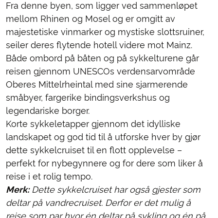
Fra denne byen, som ligger ved sammenløpet
mellom Rhinen og Mosel og er omgitt av
majestetiske vinmarker og mystiske slottsruiner,
seiler deres flytende hotell videre mot Mainz.
Både ombord på båten og på sykkelturene går
reisen gjennom UNESCOs verdensarvområde
Oberes Mittelrheintal med sine sjarmerende
småbyer, fargerike bindingsverkshus og
legendariske borger.
Korte sykkeletapper gjennom det idylliske
landskapet og god tid til å utforske hver by gjør
dette sykkelcruiset til en flott opplevelse –
perfekt for nybegynnere og for dere som liker å
reise i et rolig tempo.
Merk:
Dette sykkelcruiset har også gjester som
deltar på vandrecruiset. Derfor er det mulig å
reise som par hvor én deltar på sykling og én på