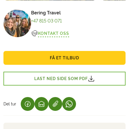
Bering Travel
+47 815 03 071
KONTAKT OSS
FÅ ET TILBUD
LAST NED SIDE SOM PDF
Del tur
(LENKE ÅPNES I NY FANE)
(LENKE ÅPNES I NY FANE)
(LENKE ÅPNES I NY FANE)