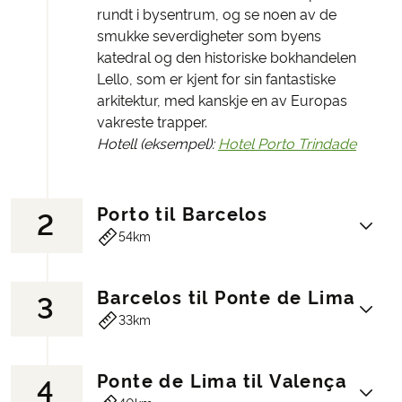
rundt i bysentrum, og se noen av de
smukke severdigheter som byens
katedral og den historiske bokhandelen
Lello, som er kjent for sin fantastiske
arkitektur, med kanskje en av Europas
vakreste trapper.
Hotell (eksempel):
Hotel Porto Trindade
Porto til Barcelos
2
54km
Barcelos til Ponte de Lima
3
Dette er den første etappe på turen mot
33km
Santiago, og uansett om du er religiøs
eller ikke, så er turen langs den
portugisiske Camino en spesiell
Ponte de Lima til Valença
4
Dronning Isabel af Portugal (1271 - 1336)
opplevelse. Muligvis fordi man er så