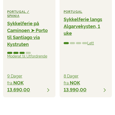
PORTUGAL /
PORTUGAL
SPANIA
Sykkelferie langs
Sykkelferie på
Algarvekysten, 1
Caminoen ➤ Porto
uke
til Santiago via
Lett
Kystruten
Moderat til Utfordrende
9 Dager
8 Dager
NOK
NOK
fra
fra
13.690,00
13.990,00