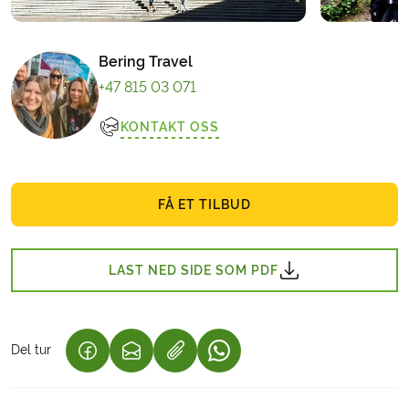
Bering Travel
+47 815 03 071
KONTAKT OSS
FÅ ET TILBUD
LAST NED SIDE SOM PDF
Del tur
(LENKE ÅPNES I NY FANE)
(LENKE ÅPNES I NY FANE)
(LENKE ÅPNES I NY FANE)