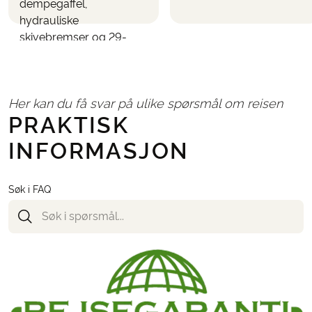
dempegaffel,
hydrauliske
skivebremser og 29-
tommers hjul (27,5-
tommers på mindre
størrelser).
Her kan du få svar på ulike spørsmål om reisen
PRAKTISK
INFORMASJON
Søk i FAQ