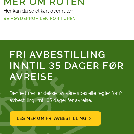
MER OM RUTEN
Her kan du se et kart over ruten.
SE HØYDEPROFILEN FOR TUREN
(LENKE ÅPNES I NY FANE)
FRI AVBESTILLING
INNTIL 35 DAGER FØR
AVREISE
Denne turen er dekket av våre spesielle regler for fri
avbestilling inntil 35 dager før avreise.
LES MER OM FRI AVBESTILLING