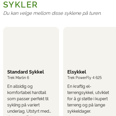
Transport til/fra Portugal
SYKLER
Administrasjonsgebyr kr. 265,-
Avbestillings- og reiseforsikringer
Du kan velge mellom disse syklene på turen.
NØDVENDIG OG BETALES LOKALT
Eventuelle turistskatter på hotellene
TILLEGG
Følgende kan velges i bestillingsskjemaet når dere
reserverer reisen
Standard Sykkel
Elsykkel
Oppgradering til elsykkel
(velges når dere bestiller
Trek Marlin 6
Trek PowerFly 4 625
turen)
Transfer fra/til Porto flyplass
En allsidig og
En kraftig el-
Transfer fra/til Santiago flyplass
komfortabel hardtail
terrengsykkel, utviklet
som passer perfekt til
for å gi støtte i kupert
Bruk funksjonen «
» her på siden for å se
UTREGN PRIS
sykling på variert
terreng og på lange
hva turen koster inkl. de tilleggene du ønsker.
underlag. Utstyrt med
sykkeldager.