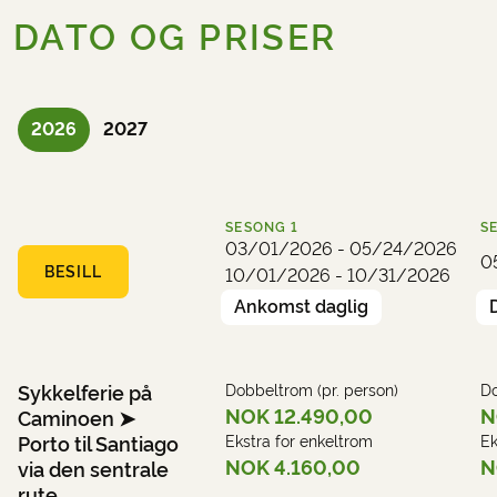
DATO OG PRISER
2026
2027
SESONG
1
S
03/01/2026 - 05/24/2026
0
BESILL
10/01/2026 - 10/31/2026
Ankomst daglig
Sykkelferie på
Dobbeltrom (pr. person)
Do
NOK 12.490,00
N
Caminoen ➤
Porto til Santiago
Ekstra for enkeltrom
Ek
NOK 4.160,00
N
via den sentrale
rute