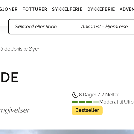
SJONER
FOTTURER
SYKKELFERIE
DYKKEFERIE
ADVE
Ankomst
- Hjemreise
på de Joniske Øyer
 DE
8 Dager / 7 Netter
Moderat til Utf
omgivelser
Bestseller