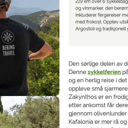
219 km over 6 sykkeldag
og vinmarker, den berøm
Inkluderer fergereiser m
med frokost. Opplev utsi
Argostoli og tradisjonelt 
Den sørlige delen av de
Denne
sykkelferien
på
og en herlig reise i de
oppleve små sjarmerend
Zakynthos er en frodig
etter ankomst får dere
gjennom olivenlunder 
Kafalonia er mer rå og 