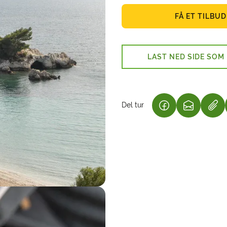
FÅ ET TILBUD
LAST NED SIDE SOM
Del tur
(LENKE ÅPNES I 
(LENKE ÅP