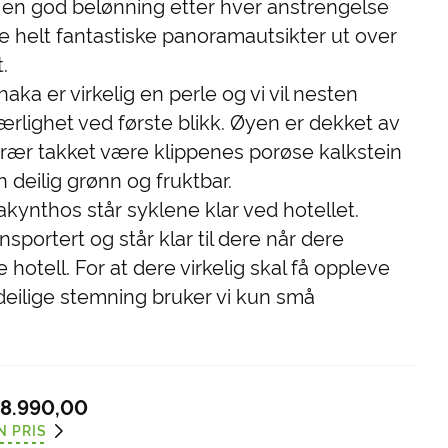
 en god belønning etter hver anstrengelse
e helt fantastiske panoramautsikter ut over
.
haka er virkelig en perle og vi vil nesten
jærlighet ved første blikk. Øyen er dekket av
rær takket være klippenes porøse kalkstein
 deilig grønn og fruktbar.
ynthos står syklene klar ved hotellet.
nsportert og står klar til dere når dere
otell. For at dere virkelig skal få oppleve
deilige stemning bruker vi kun små
8.990,00
N PRIS