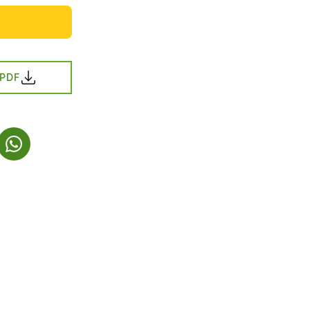
 PDF
NY FANE)
NES I NY FANE)
(LENKE ÅPNES I NY FANE)