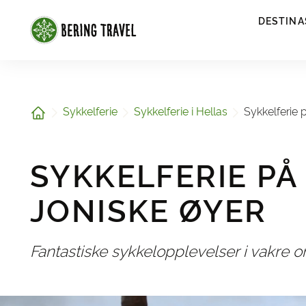
1
DESTINA
Hjem
Sykkelferie
Sykkelferie i Hellas
Sykkelferie 
SYKKELFERIE PÅ
JONISKE ØYER
Fantastiske sykkelopplevelser i vakre 