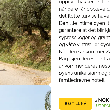
oppoverbakker. Det er
når dere får oppleve d
det flotte turkise havet
Den lille intime øyen It
garantere at det blir k
sypresskoger og grant
og våte vintrær er øyen
Når dere ankommer Zak
Bagasjen deres blir tra
ankommer deres neste h
øyens unike sjarm og 
familiedrevne hotell.
NOK 
fra
BESTILL NÅ
UTREG