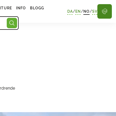
NTURE
INFO
BLOGG
/
/
/
DA
EN
NO
SV
ordrende