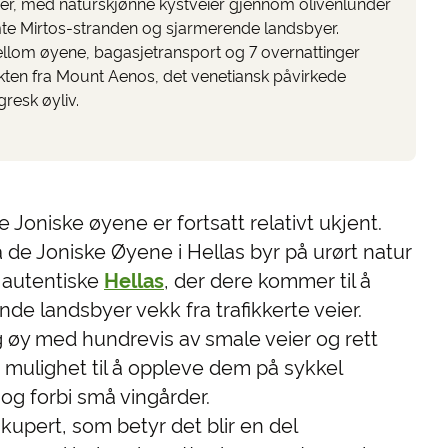
er, med naturskjønne kystveier gjennom olivenlunder
te Mirtos-stranden og sjarmerende landsbyer.
ellom øyene, bagasjetransport og 7 overnattinger
kten fra Mount Aenos, det venetiansk påvirkede
gresk øyliv.
 Joniske øyene er fortsatt relativt ukjent.
 de Joniske Øyene i Hellas byr på urørt natur
t autentiske
Hellas
, der dere kommer til å
e landsbyer vekk fra trafikkerte veier.
 øy med hundrevis av smale veier og rett
 mulighet til å oppleve dem på sykkel
og forbi små vingårder.
kupert, som betyr det blir en del