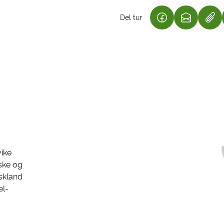
Del tur
(LENKE ÅPNES I 
(LENKE ÅP
vike
ske og
skland
el-