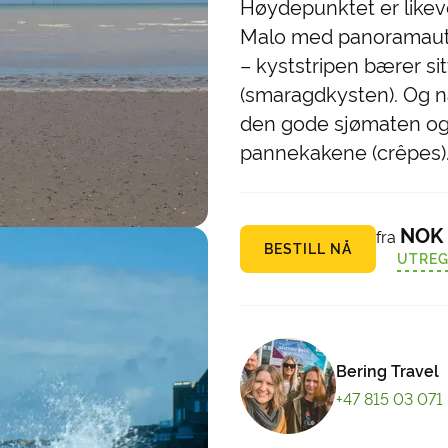
Høydepunktet er likeve
Malo med panoramauts
– kyststripen bærer s
(smaragdkysten). Og n
den gode sjømaten og 
pannekakene (crêpes)
NOK 
fra
BESTILL NÅ
UTREG
Bering Travel
+47 815 03 071