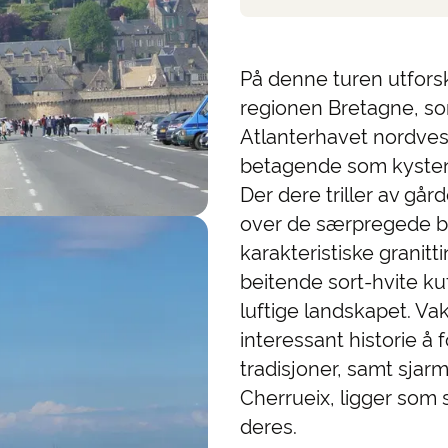
På denne turen utfors
regionen Bretagne, so
Atlanterhavet nordvest 
betagende som kysten 
Der dere triller av går
over de særpregede 
karakteristiske granit
beitende sort-hvite kuf
luftige landskapet. 
interessant historie å f
tradisjoner, samt sja
Cherrueix, ligger som
deres.