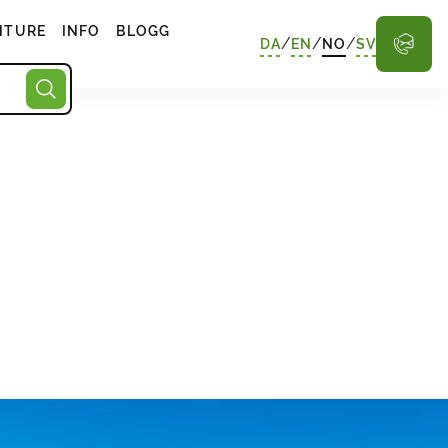
NTURE
INFO
BLOGG
/
/
/
DA
EN
NO
SV