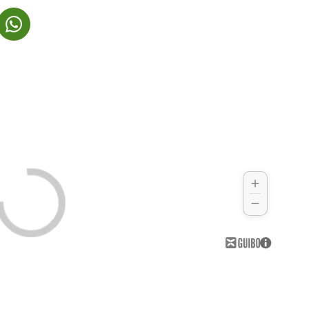
NY FANE)
NES I NY FANE)
(LENKE ÅPNES I NY FANE)