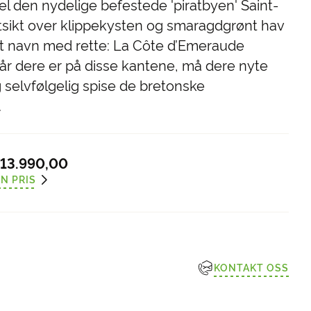
l den nydelige befestede 'piratbyen' Saint-
ikt over klippekysten og smaragdgrønt hav
itt navn med rette: La Côte d’Emeraude
år dere er på disse kantene, må dere nyte
selvfølgelig spise de bretonske
.
13.990,00
N PRIS
KONTAKT OSS