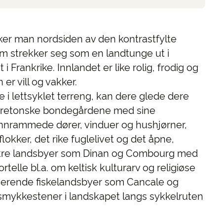
ker man nordsiden av den kontrastfylte
m strekker seg som en landtunge ut i
i Frankrike. Innlandet er like rolig, frodig og
er vill og vakker.
de i lettsyklet terreng, kan dere glede dere
bretonske bondegårdene med sine
tinnrammede dører, vinduer og hushjørner,
lokker, det rike fuglelivet og det åpne,
Vakre landsbyer som Dinan og Combourg med
ortelle bl.a. om keltisk kulturarv og religiøse
rmerende fiskelandsbyer som Cancale og
 smykkestener i landskapet langs sykkelruten