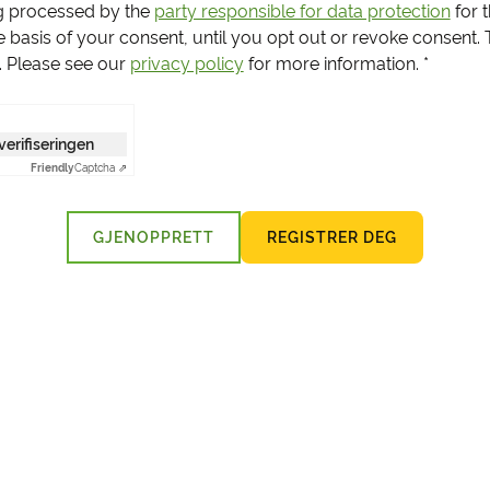
g processed by the
party responsible for data protection
for 
e basis of your consent, until you opt out or revoke consent.
s. Please see our
privacy policy
for more information.
*
 verifiseringen
Friendly
Captcha ⇗
GJENOPPRETT
REGISTRER DEG