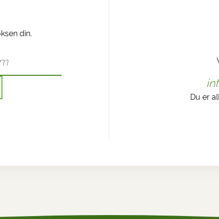
oksen din.
in
Du er al