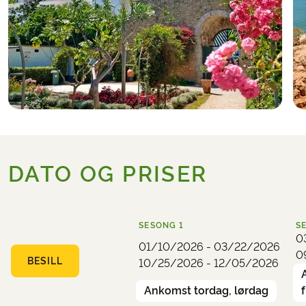
imponerende bygninger. Etter
vandreturen tar dere toget tilbake til
Tavira (tar ca. 30 minutter).
Hotell (eksempel):
Maria Nova Lounge
Hotel
DATO OG PRISER
SESONG
1
S
0
01/10/2026 - 03/22/2026
0
BESILL
10/25/2026 - 12/05/2026
Ankomst tordag, lørdag