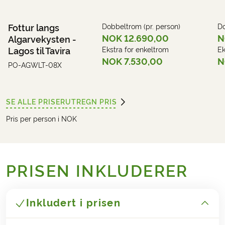
Fottur langs
Dobbeltrom (pr. person)
Do
NOK 12.690,00
N
Algarvekysten -
Lagos til Tavira
Ekstra for enkeltrom
Ek
NOK 7.530,00
N
PO-AGWLT-08X
SE ALLE PRISER
UTREGN PRIS
Pris per person i NOK
PRISEN INKLUDERER
Inkludert i prisen