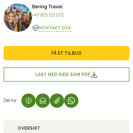
Bering Travel
+47 815 03 071
KONTAKT OSS
FÅ ET TILBUD
LAST NED SIDE SOM PDF
Del tur
(LENKE ÅPNES I NY FANE)
(LENKE ÅPNES I NY FANE)
(LENKE ÅPNES I NY FANE)
OVERSIKT