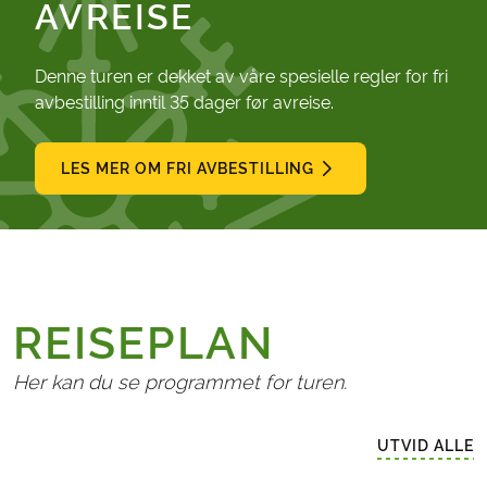
AVREISE
Denne turen er dekket av våre spesielle regler for fri
avbestilling inntil 35 dager før avreise.
LES MER OM FRI AVBESTILLING
REISEPLAN
Her kan du se programmet for turen.
UTVID ALLE