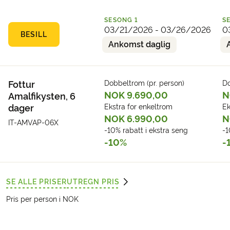
Hotell (eksempel):
Hotel Villa delle
SESONG
1
S
Palme***
03/21/2026 - 03/26/2026
0
BESILL
Ankomst daglig
Fottur
Dobbeltrom (pr. person)
Do
NOK 9.690,00
N
Amalfikysten, 6
dager
Ekstra for enkeltrom
Ek
NOK 6.990,00
N
IT-AMVAP-06X
-10% rabatt i ekstra seng
-1
-10%
-
SE ALLE PRISER
UTREGN PRIS
Pris per person i NOK