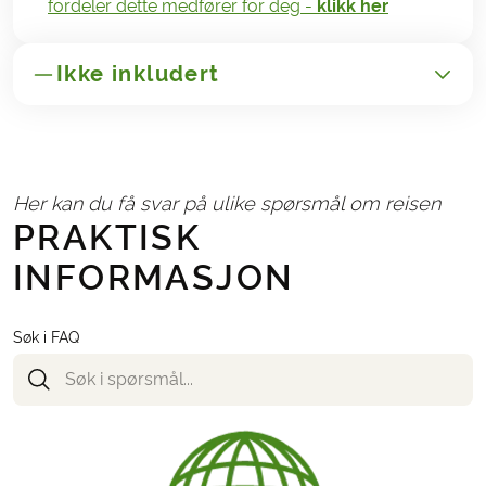
fordeler dette medfører for deg -
klikk her
Ikke inkludert
GENERELT
Transport til/fra Italia
Her kan du få svar på ulike spørsmål om reisen
Administrasjonsgebyr kr. 165,-
PRAKTISK
Avbestillingsforsikring og reiseforsikringer
INFORMASJON
NØDVENDIG OG BETALES LOKALT
Eventuelle turistskatter på hotellene
Søk i FAQ
TILLEGG
Følgende kan velges i bestillingsskjemaet når dere
reserverer reisen