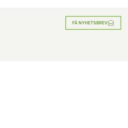
FÅ NYHETSBREV
Active Holiday
for everyone
REISEMÅL OG POPULÆRE AKTIVITETER
Fotturer
NYTTIGE LENKER