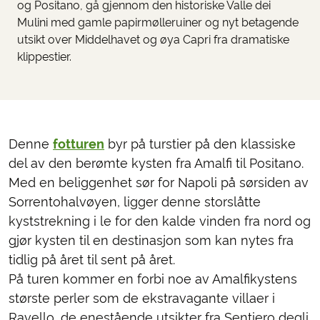
og Positano, gå gjennom den historiske Valle dei
Mulini med gamle papirmølleruiner og nyt betagende
utsikt over Middelhavet og øya Capri fra dramatiske
klippestier.
Denne
fotturen
byr på turstier på den klassiske
del av den berømte kysten fra Amalfi til Positano.
Med en beliggenhet sør for Napoli på sørsiden av
Sorrentohalvøyen, ligger denne storslåtte
kyststrekning i le for den kalde vinden fra nord og
gjør kysten til en destinasjon som kan nytes fra
tidlig på året til sent på året.
På turen kommer en forbi noe av Amalfikystens
største perler som de ekstravagante villaer i
Ravello, de enestående utsikter fra Sentiero degli