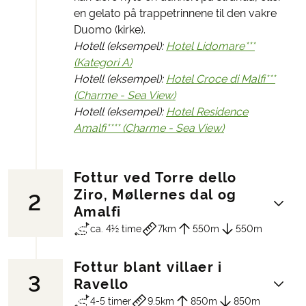
en gelato på trappetrinnene til den vakre
Duomo (kirke).
Hotell (eksempel):
Hotel Lidomare***
(Kategori A)
Hotell (eksempel):
Hotel Croce di Malfi***
(Charme - Sea View)
Hotell (eksempel):
Hotel Residence
Amalfi**** (Charme - Sea View)
Fottur ved Torre dello
Ziro, Møllernes dal og
2
Amalfi
ca. 4½ time
7km
550m
550m
Fottur blant villaer i
3
Turens første fottur gir dere med det
Ravello
samme et godt bilde av den fantastiske
4-5 timer
9.5km
850m
850m