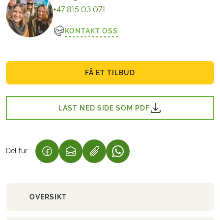
+47 815 03 071
KONTAKT OSS
FÅ ET TILBUD
LAST NED SIDE SOM PDF
Del tur
(LENKE ÅPNES I NY FANE)
(LENKE ÅPNES I NY FANE)
(LENKE ÅPNES I NY FANE)
OVERSIKT